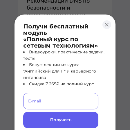
Рекомендации DNS по
безопасности и
производительности
Получи бесплатный
Рассказываем про рекомендации
модуль
для DNS по безопасности и
«Полный курс по
производительности
сетевым технологиям»
Видеоуроки, практические задачи,
тесты
Бонус: лекции из курса
"Английский для IT" и карьерного
Сети
интенсива
Скидка 7 265₽ на полный курс
Теория
Как работает Wi-Fi 2.4 vs 5
ГГц: что лучше и почему
вай фай опасен для
Получить
здоровья?