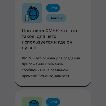
Сети
Полезно
Протокол XMPP: что это
такое, для чего
используется и где он
нужен
XMPP – это основа для создания
приложений с обменом
сообщениями в реальном
времени. Узнайте, как этот
протокол работает, его
особенности, преимущества и
почему его продолжают
использовать спустя два
Сети
десятилетия.