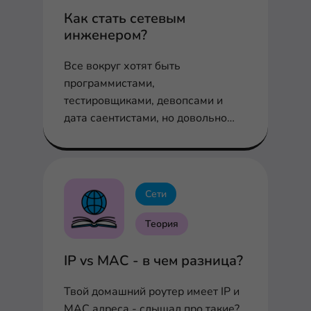
Как стать сетевым
инженером?
Все вокруг хотят быть
программистами,
тестировщиками, девопсами и
дата саентистами, но довольно
редко, когда кто-то заходит в айти
через профессию сетевого
инженера, согласен?
Сети
Теория
IP vs MAC - в чем разница?
Твой домашний роутер имеет IP и
MAC адреса - слышал про такие?