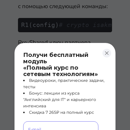
с помощью следующей команды:
R1(config)
# crypto isakmp ke
Pre-Shared ключ партнера
установлен на
merionet
, а его
Получи бесплатный
публичный IP-адрес - 1.1.1.2.
модуль
«Полный курс по
Каждый раз, когда R1 пытается
сетевым технологиям»
установить VPN-туннель с R2
Видеоуроки, практические задачи,
тесты
(1.1.1.2), будет использоваться
Бонус: лекции из курса
этот ключ.
"Английский для IT" и карьерного
интенсива
Скидка 7 265₽ на полный курс
Настройка IPSec – 4