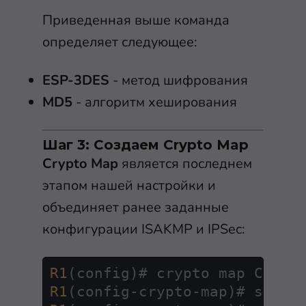
Приведенная выше команда
определяет следующее:
ESP-3DES
- метод шифрования
MD5
- алгоритм хеширования
Шаг 3: Создаем Crypto Map
Crypto Map
является последнем
этапом нашей настройки и
объединяет ранее заданные
конфигурации ISAKMP и IPSec:
R1
(config)# crypto map CMAP 
R1
(config-crypto-map)# set p