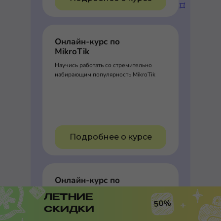
Онлайн-курс по
MikroTik
Научись работать со стремительно
набирающим популярность MikroTik
Подробнее о курсе
Онлайн-курс по
сетевым технологиям
ЛЕТНИЕ
Huawei
50%
СКИДКИ
Настрой сеть компании, используя