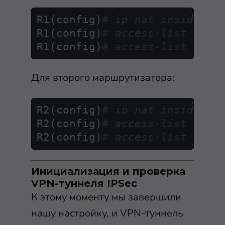
R1(config)
# ip nat inside so
R1(config)
# access-list 100 
R1(config)
# access-list 100 
Для второго маршрутизатора:
R2(config)
# ip nat inside so
R2(config)
# access-list 100 
R2(config)
# access-list 100 
Инициализация и проверка
VPN-туннеля IPSec
К этому моменту мы завершили
нашу настройку, и VPN-туннель