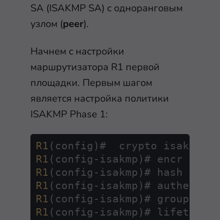
SA (ISAKMP SA) с одноранговым
узлом (
peer
).
Начнем с настройки
маршрутизатора R1 первой
площадки. Первым шагом
является настройка политики
ISAKMP Phase 1:
R1
(config)#  crypto isakmp p
R1
(config-isakmp)# encr 
3
R1
R1
R1
(config-isakmp)# group 
2
R1
(config-isakmp)# lifetime 