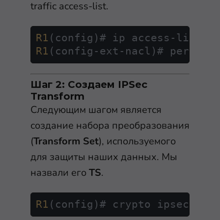
traffic access-list.
R1
R1
(config-ext-nacl)# permit 
Шаг 2: Создаем IPSec
Transform
Следующим шагом является
создание набора преобразования
(
Transform Set
), используемого
для защиты наших данных. Мы
назвали его
TS
.
R1
(config)# crypto ipsec 
tra