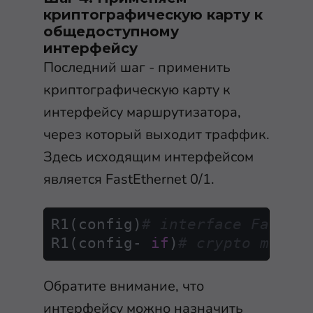
криптографическую карту к
общедоступному
интерфейсу
Последний шаг - применить
криптографическую карту к
интерфейсу маршрутизатора,
через который выходит траффик.
Здесь исходящим интерфейсом
является FastEthernet 0/1.
R1(config)
# interface FastEt
R1(config- 
if
)
# crypto map C
Обратите внимание, что
интерфейсу можно назначить