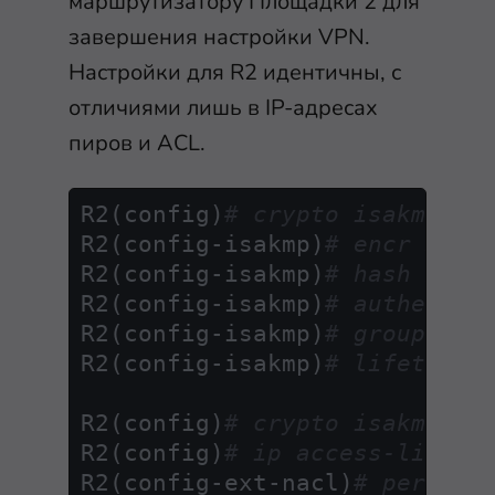
маршрутизатору Площадки 2 для
завершения настройки VPN.
Настройки для R2 идентичны, с
отличиями лишь в IP-адресах
пиров и ACL.
R2(config)
# crypto isakmp po
R2(config-isakmp)
# encr 3des
R2(config-isakmp)
# hash md5
R2(config-isakmp)
# authentic
R2(config-isakmp)
# group 2
R2(config-isakmp)
# lifetime 
R2(config)
# crypto isakmp ke
R2(config)
# ip access-list e
R2(config-ext-nacl)
# permit 