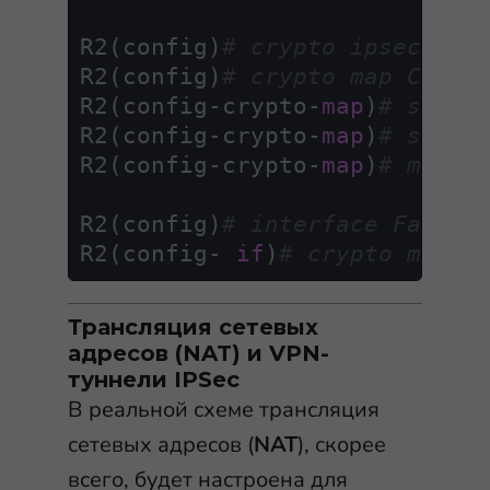
R2(config)
# crypto ipsec tra
R2(config)
# crypto map CMAP 
R2(config-crypto-
map
)
# set p
R2(config-crypto-
map
)
# set t
R2(config-crypto-
map
)
# match
R2(config)
# interface FastEt
R2(config- 
if
)
# crypto map C
Трансляция сетевых
адресов (NAT) и VPN-
туннели IPSec
В реальной схеме трансляция
сетевых адресов (
NAT
), скорее
всего, будет настроена для