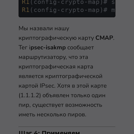
R1
(config-crypto-map)# set 
t
R1
(config-crypto-map)# match
Мы назвали нашу
криптографическую карту
CMAP
.
Тег i
psec-isakmp
сообщает
маршрутизатору, что эта
криптографическая карта
является криптографической
картой IPsec. Хотя в этой карте
(1.1.1.2) объявлен только один
пир, существует возможность
иметь несколько пиров.
Шаг 4: Применяем