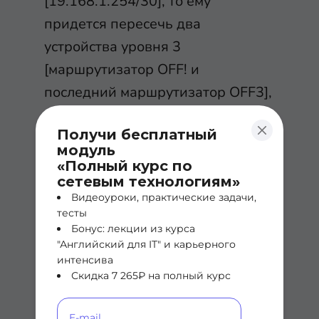
[19.168.1.254/30], то ему
придется пересечь два
устройства уровня 3
[маршрутизатор OFF! и
последний маршрутизатор OFF3],
чтобы достичь целевой сети.
Получи бесплатный
модуль
Таким образом, он будет
«Полный курс по
использовать первый маршрут,
сетевым технологиям»
чтобы достигнуть сети 20.0.0.0/8.
Видеоуроки, практические задачи,
тесты
Бонус: лекции из курса
"Английский для IT" и карьерного
Маршрутизация
интенсива
Скидка 7 265₽ на полный курс
по слухам