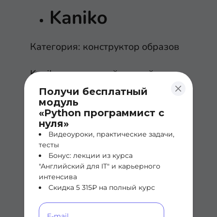
Kaniko
Категория: конструктор образов
Kaniko – это контейнерный
инструмент компании Google,
Получи бесплатный
модуль
который способен создавать
«Python программист с
образы, в основе которых лежит
нуля»
Dockerfile, внутри кластера
Видеоуроки, практические задачи,
тесты
Kubernetes или какой-либо еще
Бонус: лекции из курса
среды, в которой демон Docker
"Английский для IT" и карьерного
интенсива
недоступен. А раз демон Docker
Скидка 5 315₽ на полный курс
ему не нужен, значит, Kaniko
может работать в режиме без