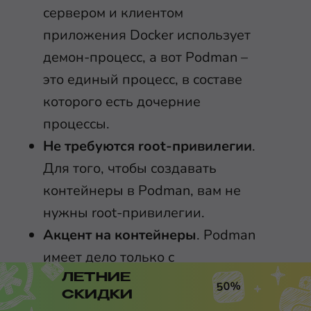
сервером и клиентом
приложения Docker использует
демон-процесс, а вот Podman –
это единый процесс, в составе
которого есть дочерние
процессы.
Не требуются root-привилегии
.
Для того, чтобы создавать
контейнеры в Podman, вам не
нужны root-привилегии.
Акцент на контейнеры
. Podman
имеет дело только с
запущенными контейнерами, а
ЛЕТНИЕ
50%
СКИДКИ
для других действий по