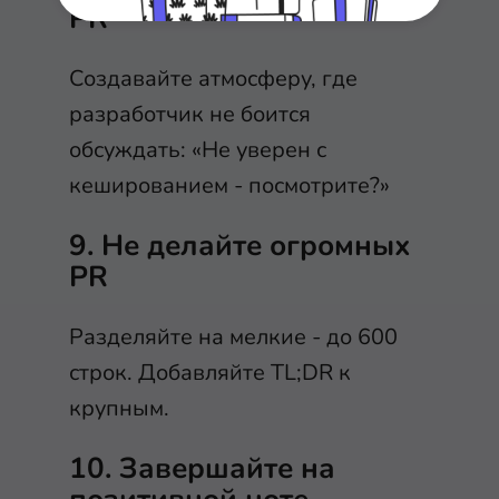
PR
Создавайте атмосферу, где
разработчик не боится
обсуждать: «Не уверен с
кешированием - посмотрите?»
9. Не делайте огромных
PR
Разделяйте на мелкие - до 600
строк. Добавляйте TL;DR к
крупным.
10. Завершайте на