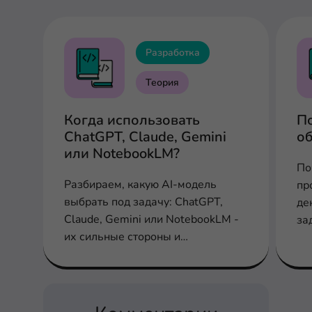
Разработка
Теория
Когда использовать
По
ChatGPT, Claude, Gemini
об
или NotebookLM?
По
Разбираем, какую AI-модель
пр
выбрать под задачу: ChatGPT,
де
Claude, Gemini или NotebookLM -
за
их сильные стороны и
ча
ограничения