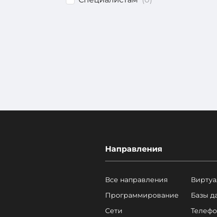
Направления
Все направления
Виртуа
Программирование
Базы д
Сети
Телефо