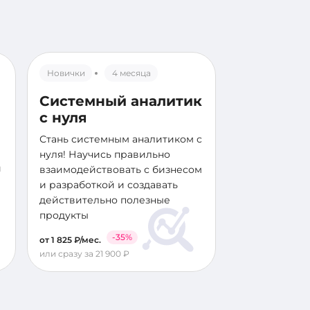
Новички
4 месяца
Системный аналитик
с нуля
Стань системным аналитиком с
нуля! Научись правильно
й
взаимодействовать с бизнесом
и разработкой и создавать
действительно полезные
продукты
-35%
от 1 825 ₽/мес.
или сразу за 21 900 ₽