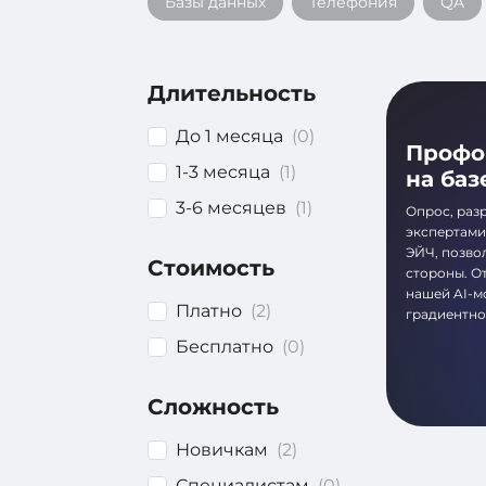
Базы данных
Телефония
QA
Длительность
До 1 месяца
(0)
Профо
1-3 месяца
(1)
на баз
3-6 месяцев
(1)
Опрос, раз
экспертами
ЭЙЧ, позво
Стоимость
стороны. О
нашей AI-м
Платно
(2)
градиентно
Бесплатно
(0)
Сложность
Новичкам
(2)
Специалистам
(0)