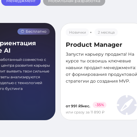
Менеджмент
Мобильная разработка
Бесплатно
Новички
2 месяца
риентация
Product Manager
е AI
Запусти карьеру продакта! На
работанный совместно с
курсе ты освоишь ключевые
 центра развития карьеры
навыки продакт-менеджмента:
лит выявить твои сильные
от формирования продуктово
тветы анализируются
стратегии до создания MVP.
оделью с технологией
го бустинга
-35%
от 991 ₽/мес.
или сразу за 11 890 ₽