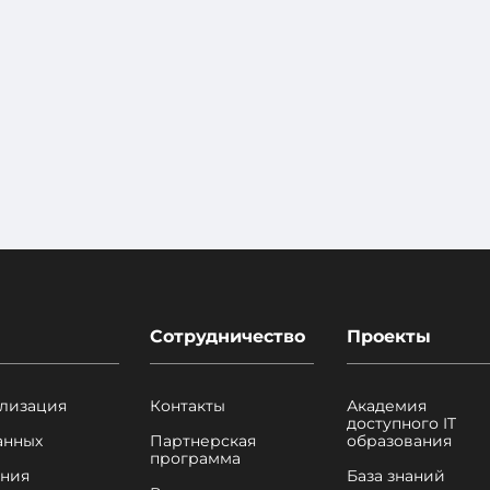
Сотрудничество
Проекты
лизация
Контакты
Академия
доступного IT
анных
Партнерская
образования
программа
ния
База знаний