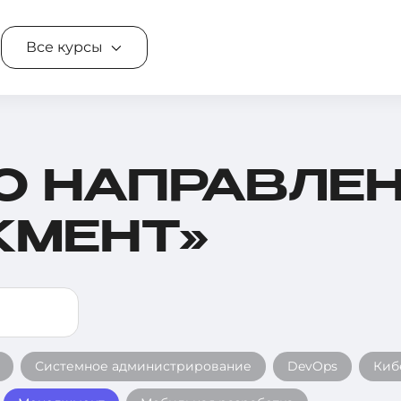
Все курсы
О НАПРАВЛЕ
ЖМЕНТ»
Системное администрирование
DevOps
Киб