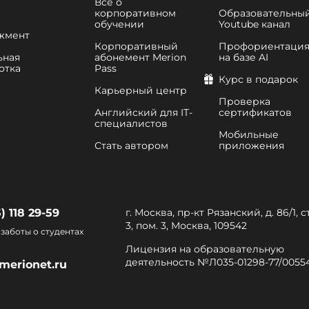
Все о
корпоративном
Образовательны
обучении
Youtube канал
жмент
Корпоративный
Профориентаци
ьная
абонемент Merion
на базе AI
отка
Pass
Курс в подарок
Карьерный центр
Проверка
Английский для IT-
сертификатов
специалистов
Мобильные
Стать автором
приложения
) 118 29-59
г. Москва, пр-кт Рязанский, д. 86/1,
3, пом. 3, Москва, 109542
заботы о студентах
Лицензия на образовательную
деятельность №Л035-01298-77/0055
merionet.ru