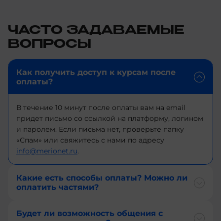
+375
+1-
242
ЧАСТО ЗАДАВАЕМЫЕ
+998
ВОПРОСЫ
+975
+376
+267
Как получить доступ к курсам после
+971
оплаты?
+501
+93
В течение 10 минут после оплаты вам на email
+1
придет письмо со ссылкой на платформу, логином
+1-
и паролем. Если письма нет, проверьте папку
268
«Спам» или свяжитесь с нами по адресу
+243
+1-
info@merionet.ru
.
264
+236
+355
Какие есть способы оплаты? Можно ли
оплатить частями?
+41
+374
+682
Будет ли возможность общения с
+244