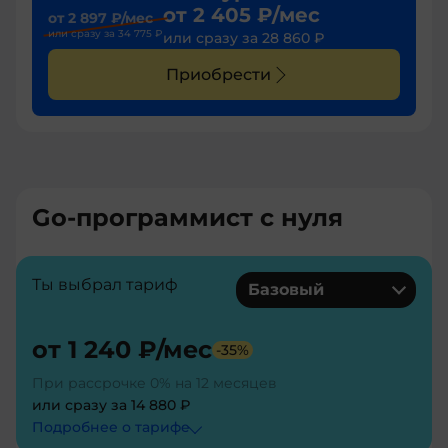
от
2 405 ₽
/мес
от
2 897 ₽
/мес
или сразу за
34 775 ₽
или сразу за
28 860 ₽
Приобрести
Go-программист с нуля
Ты выбрал тариф
Базовый
от
1 240 ₽
/мес
-
35
%
При рассрочке 0% на 12 месяцев
или сразу за
14 880 ₽
Подробнее о тарифe