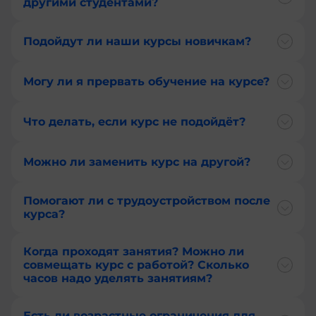
другими студентами?
+56
+54
Подойдут ли наши курсы новичкам?
+237
+1-
684
Могу ли я прервать обучение на курсе?
+86
+43
Что делать, если курс не подойдёт?
+57
+61
+506
Можно ли заменить курс на другой?
+297
+53
Помогают ли с трудоустройством после
+358
курса?
+238
+994
Когда проходят занятия? Можно ли
+599
совмещать курс с работой? Сколько
+387
часов надо уделять занятиям?
+357
+1-
246
Есть ли возрастные ограничения для