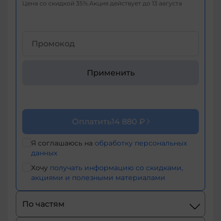
Цена со скидкой
35
%
Акция действует до
13 августа
+376
+971
+93
Применить
+1-
268
+1-
Оплатить
14 880 ₽
264
+355
Я соглашаюсь на
обработку персональных
данных
+374
Хочу
получать информацию со скидками,
акциями и полезными материалами
+244
По частям
+54