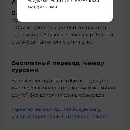
скидками, акциями и полезными
Английский для IT
материалами
Дарим нашим студентам мини-курс
по ключевым английским словам в IT,
который сделали совместно с нашими
друзьями из Advance. Учимся и работаем
с зарубежными коллегами легко.
Бесплатный перевод между
курсами
Если купленный курс тебе не подойдет,
ты сможешь бесплатно перейти на любой
другой без дополнительных расходов
Гарантии имеют юридическую силу,
условия прописаны в Договоре-оферте