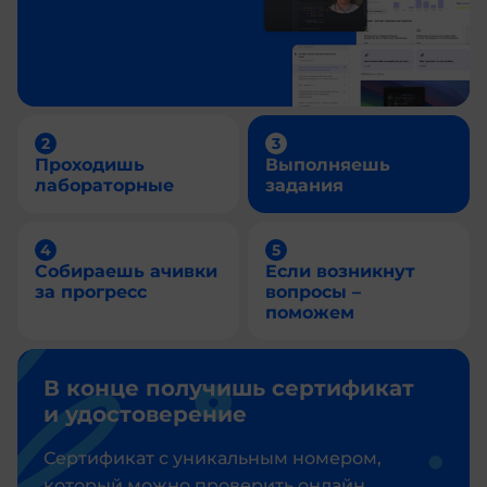
Проходишь
Выполняешь
лабораторные
задания
Собираешь ачивки
Если возникнут
за прогресс
вопросы –
поможем
В конце получишь сертификат
и удостоверение
Сертификат с уникальным номером,
который можно проверить онлайн,