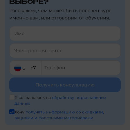
ВЫБОРЕ?
+32
Расскажем, чем может быть полезен курс
+226
именно вам, или отговорим от обучения.
+359
+973
+257
+229
+1-
Получить консультацию
441
Я соглашаюсь на
обработку персональных
+673
данных
+7
Хочу
получать информацию со скидками,
+591
акциями и полезными материалами
+7
+55