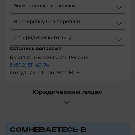
+1-
Электронные кошельки
684
В рассрочку без переплат
+43
От юридического лица
+61
Остались вопросы?
+297
Бесплатный звонок по России:
8 (800) 511 49-74
+358
по будням с 10 до 19 по МСК
+994
Юридическим лицам
+387
+1-
246
+880
СОМНЕВАЕТЕСЬ В