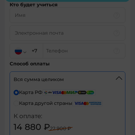
Кто будет учиться
Способ оплаты
Вся сумма целиком
+7
Карта РФ
Карта другой страны
+7
К оплате:
+375
14 880 ₽
22 900 ₽
+998