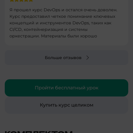
Я прошел курс DevOps и остался очень доволен.
Курс предоставил четкое понимание ключевых
концепций и инструментов DevOps, таких как
CI/CD, контейнеризация и системы
оркестрации. Материалы были хорошо
структурированы и легко усваивались.
Практические задания были полезными и
помогли закрепить теорию. Рекомендую этот
Больше отзывов
курс всем, кто хочет углубить свои знания в
DevOps и улучшить свои навыки в
автоматизации процессов разработки и
развертывания.
Пройти бесплатный урок
Купить курс целиком