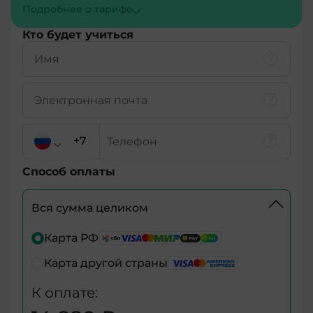
Подробнее о тарифe
Кто будет учиться
Способ оплаты
Вся сумма целиком
+7
Карта РФ
Карта другой страны
+7
К оплате:
+375