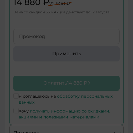
14 880 ₽
22 900 ₽
+998
Цена со скидкой
35
%
Акция действует до
12 августа
+376
+971
+93
Применить
+1-
268
+1-
Оплатить
14 880 ₽
264
+355
Я соглашаюсь на
обработку персональных
данных
+374
Хочу
получать информацию со скидками,
акциями и полезными материалами
+244
По частям