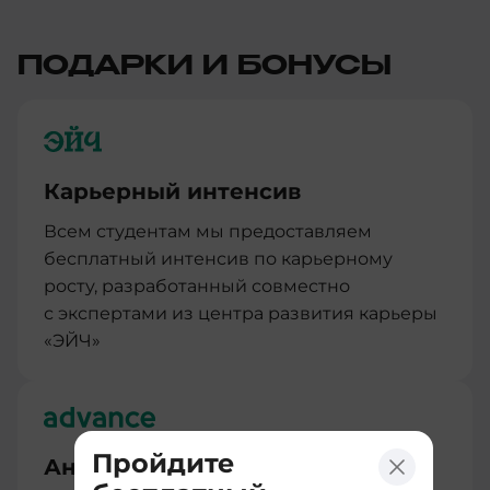
ПОДАРКИ И БОНУСЫ
Карьерный интенсив
Всем студентам мы предоставляем
бесплатный интенсив по карьерному
росту, разработанный совместно
с экспертами из центра развития карьеры
«ЭЙЧ»
Пройдите
Английский для IT