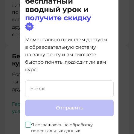
бесплатный
Дарим нашим студентам мини-курс
вводный урок и
по ключевым английским словам в IT,
получите скидку
который сделали совместно с нашими
друзьями из Advance. Учимся и работаем
с зарубежными коллегами легко.
Моментально пришлем доступы
в образовательную систему
на вашу почту и вы сможете
Бесплатный перевод между
быстро понять, подходит ли вам
курсами
курс
Если купленный курс тебе не подойдет,
ты сможешь бесплатно перейти на любой
другой без дополнительных расходов
Гарантии имеют юридическую силу,
Отправить
условия прописаны в Договоре-оферте
Я соглашаюсь на
обработку
персональных данных