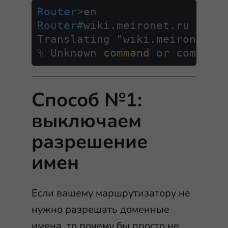
Router>
en
Router#
wiki.meironet.ru
% 
Unknown 
command
 or compute
Способ №1:
выключаем
разрешение
имен
Если вашему маршрутизатору не
нужно разрешать доменные
имена, то почему бы просто не