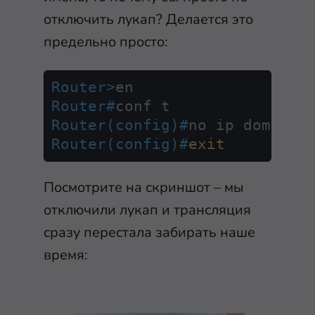
отключить лукап? Делается это
предельно просто:
Router>
en
Router#
conf t
Router(config)#
no ip domain 
Router(config)#
exit
Посмотрите на скриншот – мы
отключили лукап и трансляция
сразу перестала забирать наше
время: