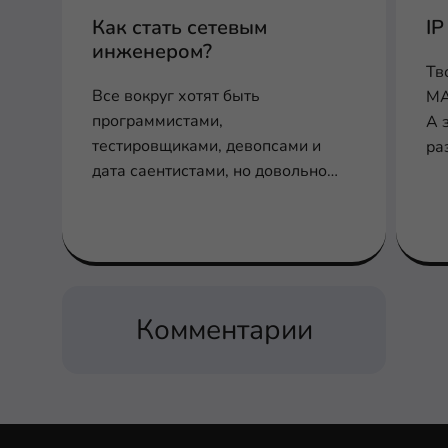
Как стать сетевым
IP
инженером?
Тв
Все вокруг хотят быть
MA
программистами,
А 
тестировщиками, девопсами и
ра
дата саентистами, но довольно
во
редко, когда кто-то заходит в айти
через профессию сетевого
инженера, согласен?
Комментарии