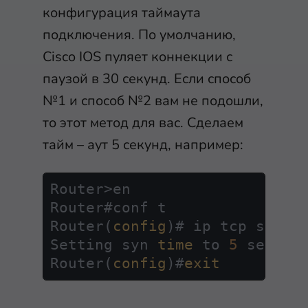
конфигурация таймаута
подключения. По умолчанию,
Cisco IOS пуляет коннекции с
паузой в 30 секунд. Если способ
№1 и способ №2 вам не подошли,
то этот метод для вас. Сделаем
тайм – аут 5 секунд, например:
Router>en

Router#conf t

Router(
config
)# ip tcp synwa
Setting syn 
time
 to 
5
 seconds
Router(
config
)#
exit