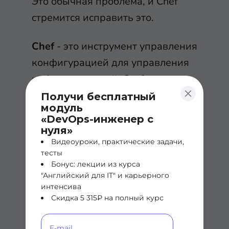
Это обычная проблема, и Chef
стремится исправить это.
Chef
- это инструмент управления
конфигурацией для управления
инфраструктурой. Он был
написан на Ruby, а первый релиз
Получи бесплатный
модуль
состоялся в 2009 году компанией
«DevOps-инженер с
OpsCode.
нуля»
Видеоуроки, практические задачи,
тесты
Продукт Chef Infrastructure
Бонус: лекции из курса
Management обеспечивает
"Английский для IT" и карьерного
интенсива
соответствие всех сред одним и
Скидка 5 315₽ на полный курс
тем же конфигурациям в
инфраструктуре. Она