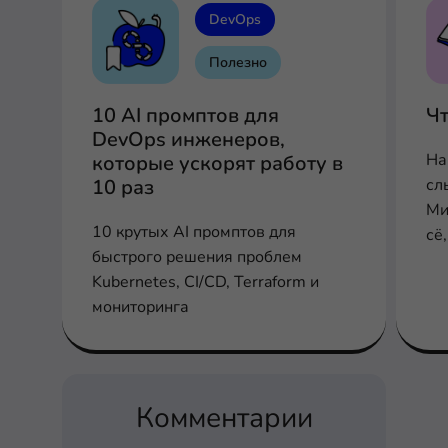
DevOps
Полезно
10 AI промптов для
Чт
DevOps инженеров,
На
которые ускорят работу в
10 раз
сл
Ми
10 крутых AI промптов для
сё
быстрого решения проблем
ми
Kubernetes, CI/CD, Terraform и
ми
мониторинга
че
об
Комментарии