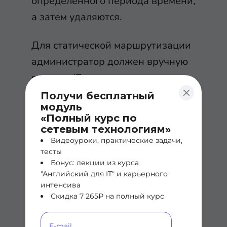
определенного периода времени,
а затем удаляются.
Для статической маршрутизации
администратор должен вручную
вводить IP-адреса, маски
подсети, шлюзы и
Получи бесплатный
модуль
соответствующие MAC-адреса
«Полный курс по
для каждого интерфейса
сетевым технологиям»
Видеоуроки, практические задачи,
каждого устройства в таблицу.
тесты
Статическая маршрутизация
Бонус: лекции из курса
обеспечивает больший контроль,
"Английский для IT" и карьерного
интенсива
но для поддержания таблицы
Скидка 7 265₽ на полный курс
требуется больше работы.
Таблица должна обновляться