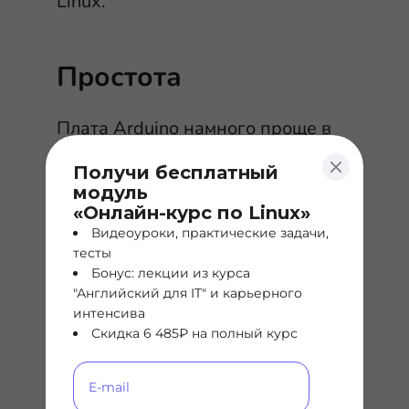
Linux.
Простота
Плата Arduino намного проще в
использовании по сравнению с
Получи бесплатный
Raspberry Pi. Плата Arduino
модуль
«Онлайн-курс по Linux»
может быть легко сопряжена с
Видеоуроки, практические задачи,
аналоговыми датчиками и
тесты
другими электронными
Бонус: лекции из курса
"Английский для IT" и карьерного
компонентами, используя всего
интенсива
несколько строк кода. В
Скидка 6 485₽ на полный курс
противоположность этому, есть
много хлопот для простого