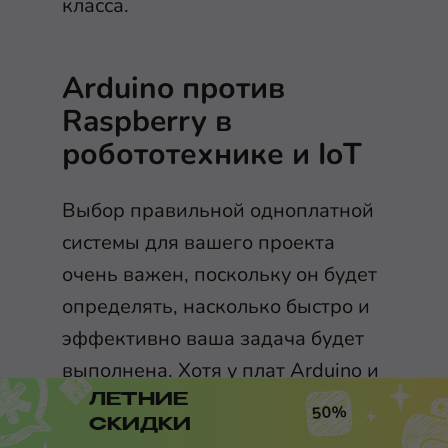
класса.
Arduino против
Raspberry в
робототехнике и IoT
Выбор правильной одноплатной
системы для вашего проекта
очень важен, поскольку он будет
определять, насколько быстро и
эффективно ваша задача будет
выполнена. Хотя у плат Arduino и
Raspberry Pi есть свои плюсы и
ЛЕТНИЕ
50%
СКИДКИ
минусы, выбор правильной платы