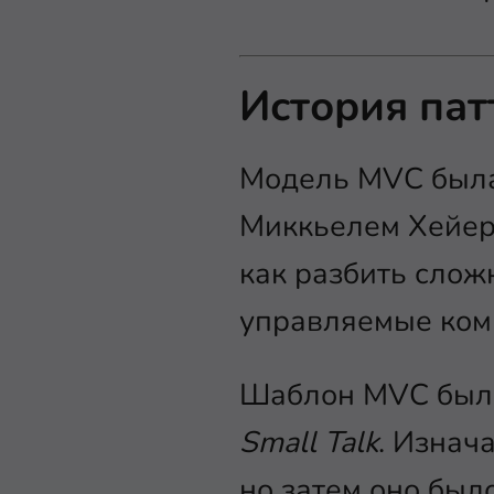
История пат
Модель MVC была
Миккьелем Хейер
как разбить слож
управляемые ком
Шаблон MVC был 
Small Talk
. Изнач
но затем оно было