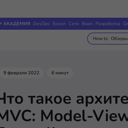
 АКАДЕМИЯ
DevOps
Безоп
Сети
Воип
Разработка
Q
How to
Обзоры
9 февраля 2022
6 минут
Что такое архит
MVC: Model-Vie