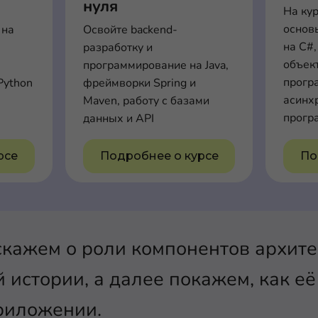
нуля
На ку
основ
 на
Освойте backend-
на C#,
разработку и
объек
программирование на Java,
прогр
Python
фреймворки Spring и
асинх
Maven, работу с базами
прогр
данных и API
рсе
Подробнее о курсе
По
сскажем о роли компонентов архит
й истории, а далее покажем, как е
риложении.