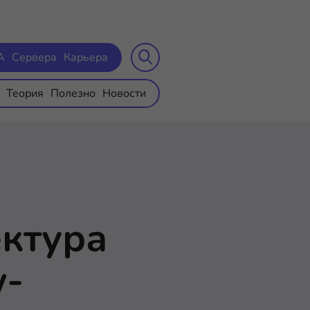
A
Сервера
Карьера
Теория
Полезно
Новости
ектура
w-