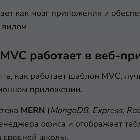
ает как мозг приложения и обеспе
 видом
 MVC работает в веб-пр
ть, как работает шаблон MVC, луч
ционном приложении.
стека
MERN
(
MongoDB
,
Express
,
Rea
енеджера офиса и отображает таб
в средней школы.