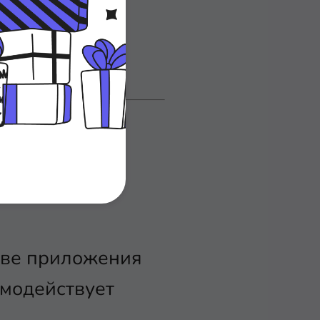
ебя MVC?
ледующих
ове приложения
имодействует