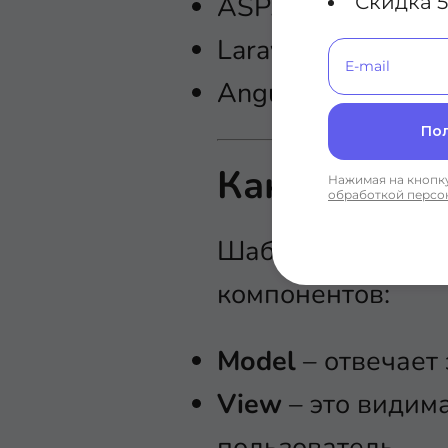
ASP.NET MVC
Скидка 5
Laravel
Angular
По
Какие три к
Нажимая на кнопку
обработкой персо
Шаблон программ
компонентов:
Model
– отвечает
View
– это видима
пользователь