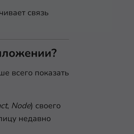
чивает связь
иложении?
ше всего показать
ct
,
Node
) своего
лицу недавно