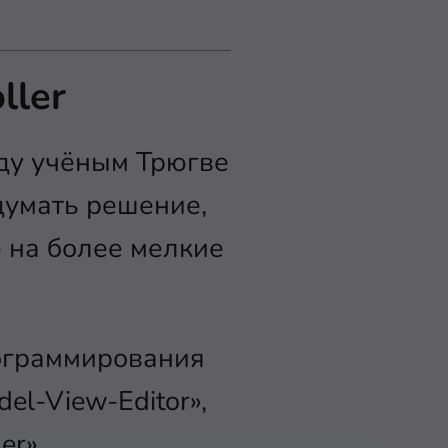
ller
ду учёным Трюгве
думать решение,
 на более мелкие
ограммирования
el-View-Editor»,
er».