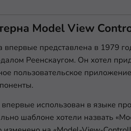
терна Model View Contro
 впервые представлена в 1979 го
далом Реенскаугом. Он хотел при
ное пользовательское приложение
поненты.
впервые использован в языке пр
ально шаблоне хотели назвать «Mod
 изменено на «Model-View-Controll