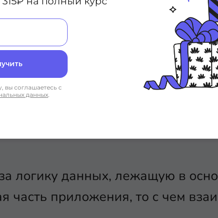
 315₽ на полный курс
лучить
омпонента включает в с
, вы соглашаетесь с
нальных данных
.
ирования MVC состоит их трёх с
 за логику данных, лежащую в осн
я часть приложения, то с чем вза