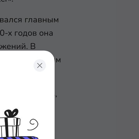
овался главным
0-х годов она
ожений. В
тся популярным
-фреймворков,