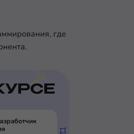
аммирования, где
онента.
КУРСЕ
разработчик
ля