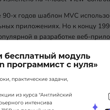
е 90-х годов шаблон MVC использ
ьных приложениях. Но к концу 199
опулярной в разработке веб-прил
-приложениях шаблон MVC являе
и бесплатный модуль
зайном для организации кода.
n программист с нуля»
писок нескольких популярных веб
ки, практические задачи,
аблон MVC:
екции из курса "Английский
карьерного интенсива