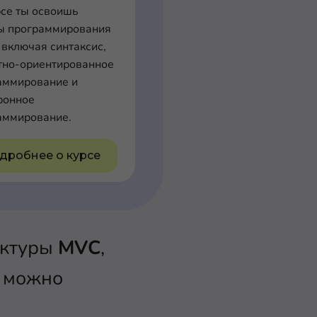
рсе ты освоишь
ы программирования
 включая синтаксис,
тно-ориентированное
аммирование и
ронное
аммирование.
дробнее о курсе
ектуры
MVC
,
ё можно