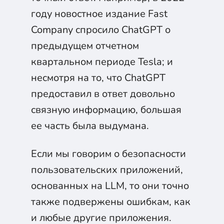
году новостное издание Fast
Company спросило ChatGPT о
предыдущем отчетном
квартальном периоде Tesla; и
несмотря на то, что ChatGPT
предоставил в ответ довольно
Получи бесплатный
модуль
связную информацию, большая
«Python программист с
ее часть была выдумана.
нуля»
Видеоуроки, практические задачи, тесты
Бонус: лекции из курса "Английский для
Если мы говорим о безопасности
IT" и карьерного интенсива
пользовательских приложений,
Скидка 5 315₽ на полный курс
основанных на LLM, то они точно
также подвержены ошибкам, как
и любые другие приложения.