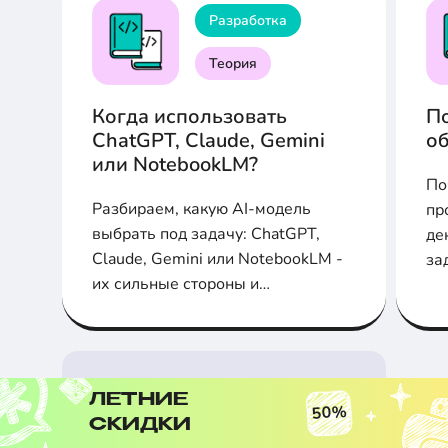
Разработка
Теория
Когда использовать
По
ChatGPT, Claude, Gemini
об
или NotebookLM?
По
Разбираем, какую AI-модель
пр
выбрать под задачу: ChatGPT,
де
Claude, Gemini или NotebookLM -
за
их сильные стороны и
ча
ограничения
Комментарии
ЛЕТНИЕ
50%
СКИДКИ