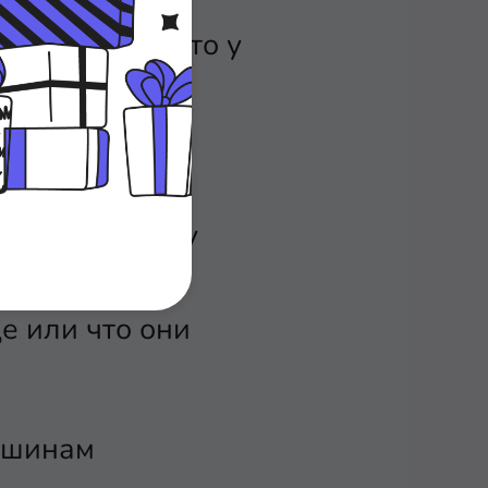
дет думать, что у
.
разницы между
е машины не
е или что они
машинам