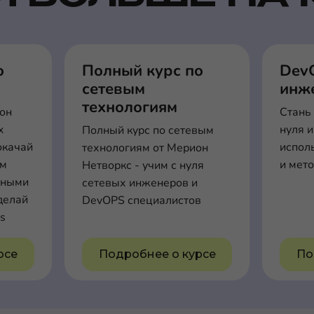
о
Полный курс по
Dev
сетевым
инже
технологиям
ион
Стань
x
нуля и
Полный курс по сетевым
окачай
испол
технологиям от Мерион
ем
и мет
Нетворкс - учим с нуля
нными
сетевых инженеров и
делай
DevOPS специалистов
s
рсе
Подробнее о курсе
По