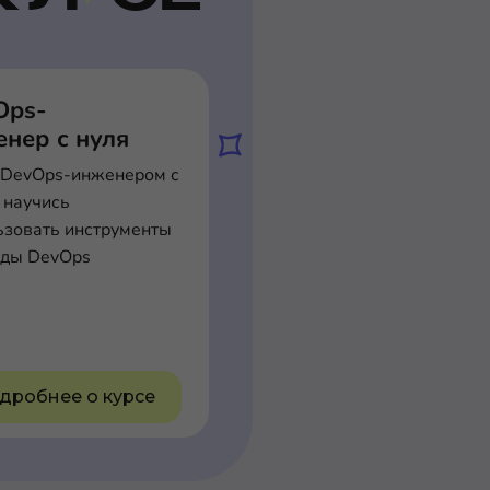
Ops-
нер с нуля
 DevOps-инженером с
 научись
ьзовать инструменты
оды DevOps
дробнее о курсе