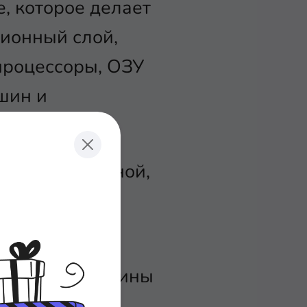
, которое делает
ионный слой,
роцессоры, ОЗУ
шин и
ся хост-машиной,
первизора,
 гостевые машины
операционная