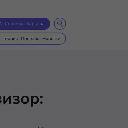
A
Сервера
Карьера
Теория
Полезно
Новости
визор: