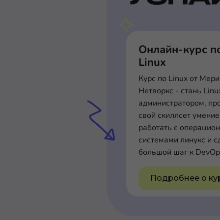
Онлайн-курс п
Linux
Курс по Linux от Мер
Нетворкс - стань Linu
администратором, пр
свой скиллсет умени
работать с операцио
системами линукс и с
большой шаг к DevOp
Подробнее о ку