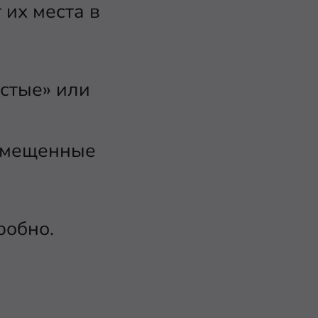
 их места в
устые» или
азмещенные
робно.