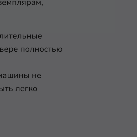
земплярам,
слительные
рвере полностью
 машины не
ыть легко