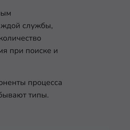
вым
аждой службы,
 количество
мя при поиске и
оненты процесса
 бывают типы.