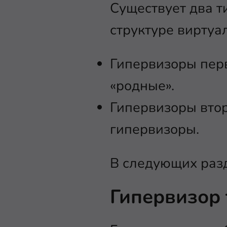
Существует два т
структуре виртуа
Гипервизоры перв
«родные».
Гипервизоры втор
гипервизоры.
В следующих разд
Гипервизор 