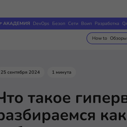
 АКАДЕМИЯ
DevOps
Безоп
Сети
Воип
Разработка
Q
How to
Обзоры
25 сентября 2024
1 минута
Что такое гипер
разбираемся как