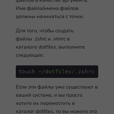
файлов в качестве аргумента.
Имя файла/имена файлов
должны начинаться с точки.
Для того, чтобы создать
файлы
.zshrc
и
.vimrc
в
каталоге
dotfiles
, выполните
следующее:
touch ~
/dotfiles/
.
zshrc
  ~
/d
Если эти файлы уже существуют в
вашей системе, и вы просто
хотите их переместить в
каталог
dotfiles
, то вы можете это