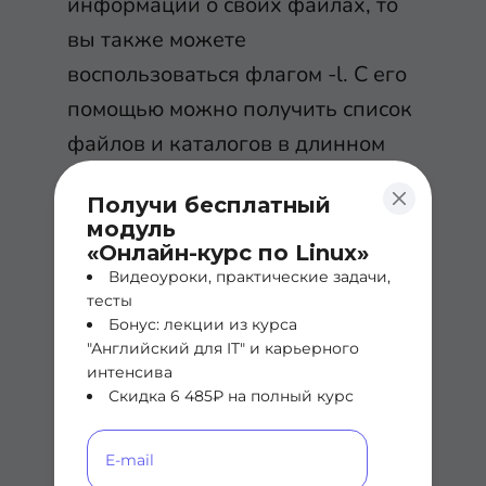
информации о своих файлах, то
вы также можете
воспользоваться флагом
-l
. С его
помощью можно получить список
файлов и каталогов в длинном
формате, а также сведения о
Получи бесплатный
дате и времени их создания, их
модуль
размере и т.д.
«Онлайн-курс по Linux»
Видеоуроки, практические задачи,
тесты
ls
 -la
Бонус: лекции из курса
"Английский для IT" и карьерного
интенсива
В результате вы увидите все
Скидка 6 485₽ на полный курс
файлы и каталоги – и скрытые
тоже, - которые находятся в