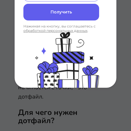
вашем текущем домашнем
каталоге.
Получить
Нажимая на кнопку, вы соглашаетесь с
обработкой персональных данных
.
Каждый файл и каталог, который
начинается с точки, - это
дотфайл.
Для чего нужен
дотфайл?