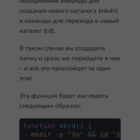
объединение команды для
создания нового каталога (
mkdir
)
и команды для перехода в новый
каталог (
cd
).
В таком случае вы создадите
папку и сразу же перейдете в нее
– и все это произойдет за один
этап.
Эта функция будет выглядеть
следующим образом:
function
mkcd
() {

mkdir
 -p 
"
$@
"
 && 
cd
"
$_
"
;
