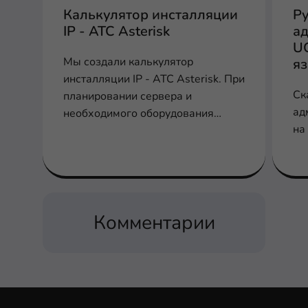
Калькулятор инсталляции
Р
IP - АТС Asterisk
ад
U
Мы создали калькулятор
я
инсталляции IP - АТС Asterisk. При
Ск
планировании сервера и
ад
необходимого оборудования
на
заполните соответствующие поля
для расчета производительности,
шлюзов и плат
Комментарии