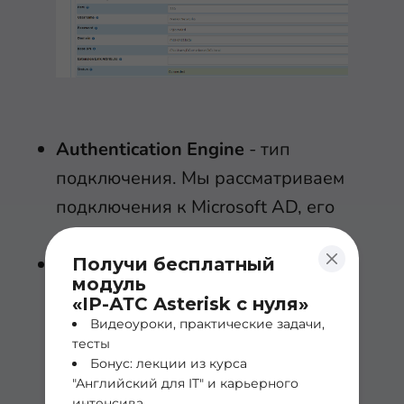
Authentication Engine
- тип
подключения. Мы рассматриваем
подключения к Microsoft AD, его
и указываем;
Remote Authentication IP
Получи бесплатный
модуль
Addresses
- список IP – адресов, с
«IP-АТС Asterisk с нуля»
которых разрешена удаленная
Видеоуроки, практические задачи,
тесты
аутентификация методом
Бонус: лекции из курса
отправки POST на URL
"Английский для IT" и карьерного
интенсива