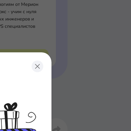
логиям от Мерион
кс - учим с нуля
ых инженеров и
S специалистов
дробнее о курсе