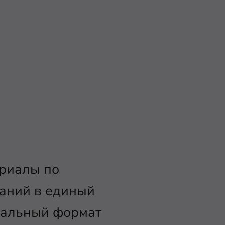
ериалы по
наний в единый
нальный формат