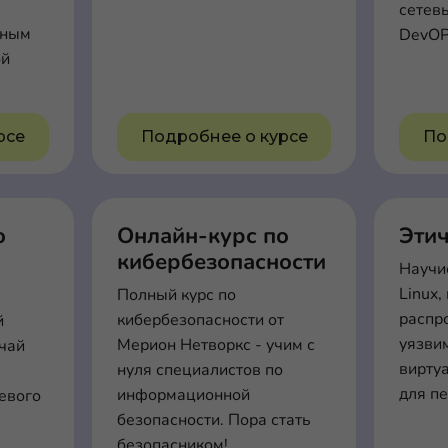
сетев
ьным
DevOP
ой
рсе
Подробнее о курсе
По
о
Онлайн-курс по
Эти
кибербезопасности
Научис
Linux,
Полный курс по
распр
кибербезопасности от
й
уязви
Мерион Нетворкс - учим с
ачай
вирту
нуля специалистов по
для п
информационной
евого
безопасности. Пора стать
безопасником!