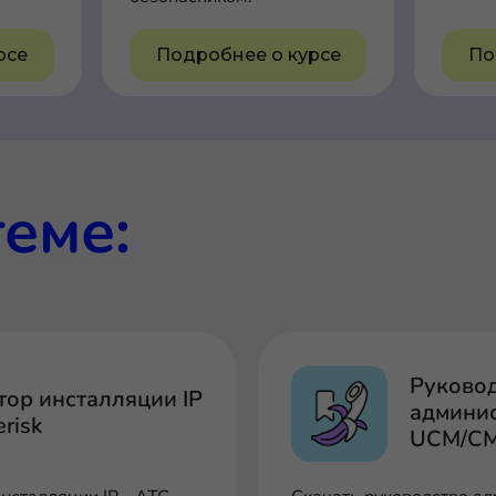
рсе
Подробнее о курсе
По
теме:
Руково
тор инсталляции IP
админис
erisk
UCM/CM