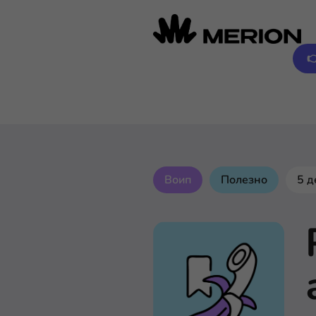

Воип
Полезно
5 д