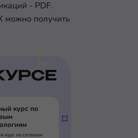
икаций - PDF.
X можно получить
КУРСЕ
ный курс по
евым
нологиям
й курс по сетевым