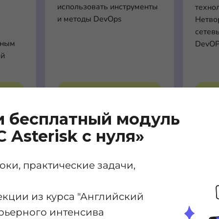
использовать инструменты
техно
м
и методы DevOps
Нетвор
сетев
ьным
DevOP
ой
рсе
Подробнее о курсе
По
и бесплатный модуль
С Asterisk с нуля»
ки, практические задачи,
екции из курса "Английский
карьерного интенсива
VoIP
SIP