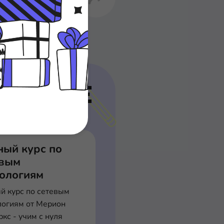
КУРСЕ
ный курс по
евым
нологиям
й курс по сетевым
логиям от Мерион
кс - учим с нуля