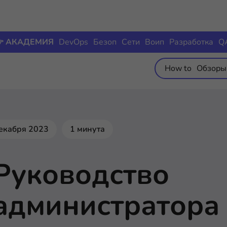
 АКАДЕМИЯ
DevOps
Безоп
Сети
Воип
Разработка
Q
How to
Обзоры
екабря 2023
1 минута
Руководство
администратора