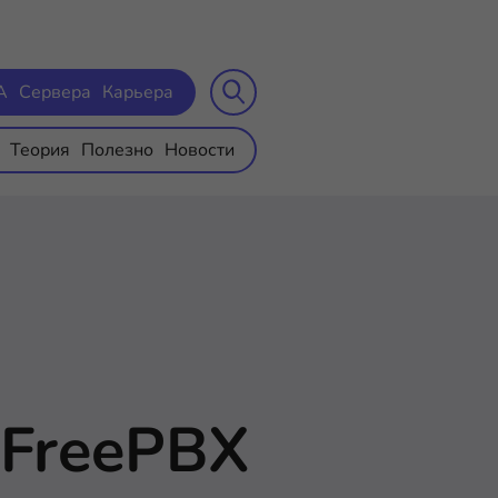
A
Сервера
Карьера
Теория
Полезно
Новости
 FreePBX