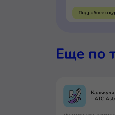
Подробнее о ку
Еще по 
Калькуля
- АТС Ast