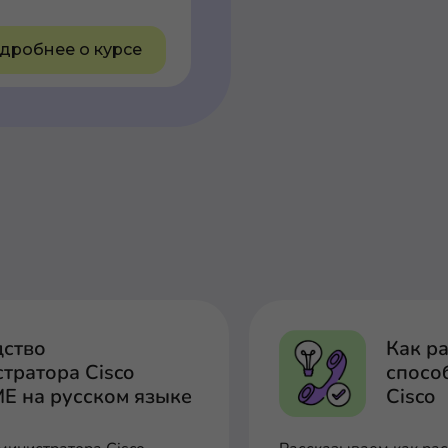
дробнее о курсе
дство
Как р
тратора Cisco
спосо
E на русском языке
Cisco