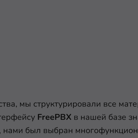
ства, мы структурировали все мат
терфейсу
FreePBX
в нашей базе з
й, нами был выбран многофункцио