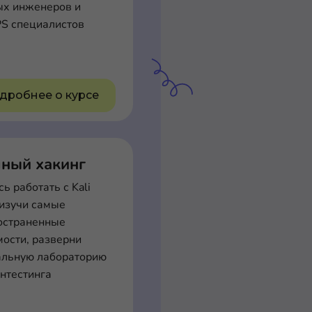
ых инженеров и
S специалистов
дробнее о курсе
чный хакинг
ь работать с Kali
 изучи самые
остраненные
мости, разверни
альную лабораторию
ентестинга