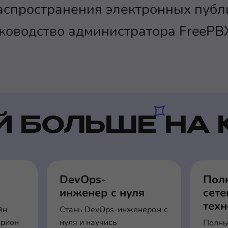
аспространения электронных публ
ководство администратора FreePB
Й БОЛЬШЕ НА 
DevOps-
Пол
инженер с нуля
сет
тех
йн
Стань DevOps-инженером с
ерион
нуля и научись
Полны