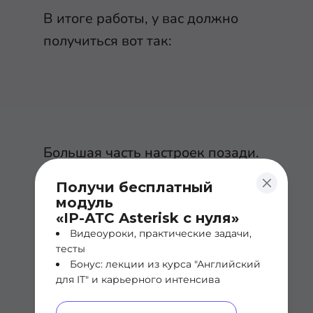
В итоге работы, у вас должно
получиться вот так:
Большая часть настроек позади.
Приступаем к конфигурации на
Получи бесплатный
стороне Asterisk. Настройки
модуль
«IP-АТС Asterisk с нуля»
выполним через
FreePBX
.
Видеоуроки, практические задачи,
тесты
Бонус: лекции из курса "Английский
для IT" и карьерного интенсива
Настройки Asterisk