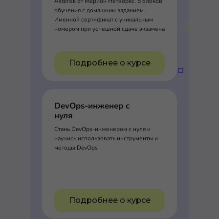
Asterisk от Мерион Нетворкс. 5 блоков
обучения с домашним заданием.
Именной сертификат с уникальным
номером при успешной сдаче экзамена
Подробнее о курсе
DevOps-инженер с
нуля
Стань DevOps-инженером с нуля и
научись использовать инструменты и
методы DevOps
Подробнее о курсе