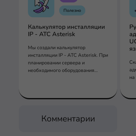
Полезно
Калькулятор инсталляции
Р
IP - АТС Asterisk
ад
U
Мы создали калькулятор
я
инсталляции IP - АТС Asterisk. При
Ск
планировании сервера и
ад
необходимого оборудования
на
заполните соответствующие поля
для расчета производительности,
шлюзов и плат
Комментарии