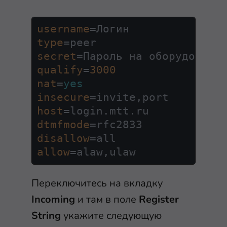
username
type
secret
qualify
=
3000
nat
=
yes
insecure
host
dtmfmode
disallow
allow
Переключитесь на вкладку
Incoming
и там в поле
Register
String
укажите следующую