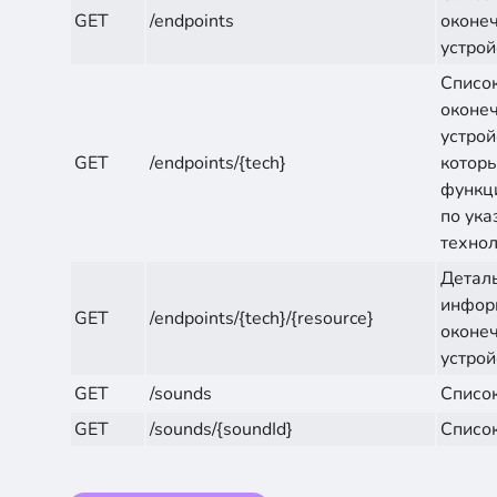
GET
/endpoints
оконе
устрой
Списо
оконе
устрой
GET
/endpoints/{tech}
котор
функц
по ука
техно
Детал
инфор
GET
/endpoints/{tech}/{resource}
оконе
устрой
GET
/sounds
Список
GET
/sounds/{soundId}
Список