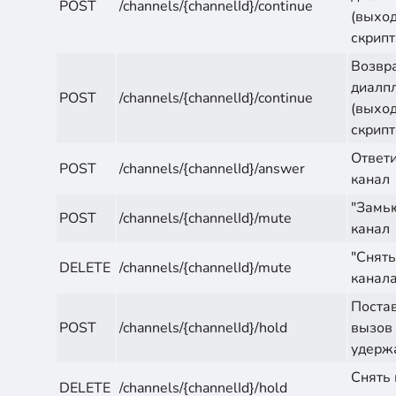
POST
/channels/{channelId}/continue
(выход
скрипт
Возвра
диалп
POST
/channels/{channelId}/continue
(выход
скрипт
Ответи
POST
/channels/{channelId}/answer
канал
"Замь
POST
/channels/{channelId}/mute
канал
"Снять
DELETE
/channels/{channelId}/mute
канал
Поста
POST
/channels/{channelId}/hold
вызов
удерж
Снять 
DELETE
/channels/{channelId}/hold