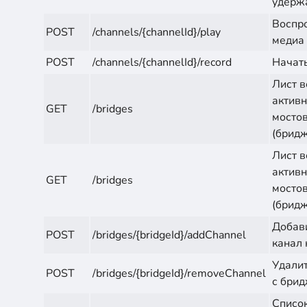
удерж
Воспр
POST
/channels/{channelId}/play
медиа
POST
/channels/{channelId}/record
Начат
Лист в
актив
GET
/bridges
мосто
(брид
Лист в
актив
GET
/bridges
мосто
(брид
Добав
POST
/bridges/{bridgeId}/addChannel
канал 
Удалит
POST
/bridges/{bridgeId}/removeChannel
с бри
Списо