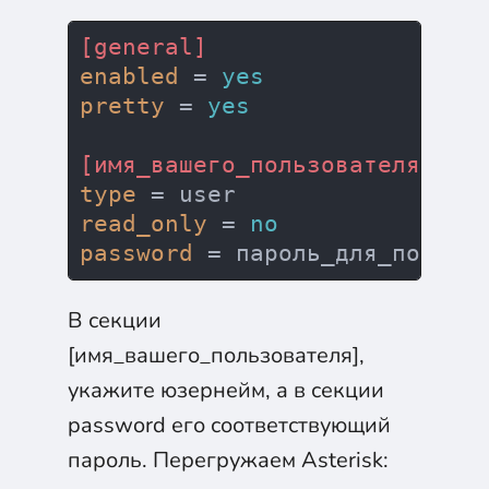
[general]
enabled
 = 
yes
pretty
 = 
yes
[имя_вашего_пользователя]
type
read_only
 = 
no
password
В секции
[имя_вашего_пользователя],
укажите юзернейм, а в секции
password его соответствующий
пароль. Перегружаем Asterisk: