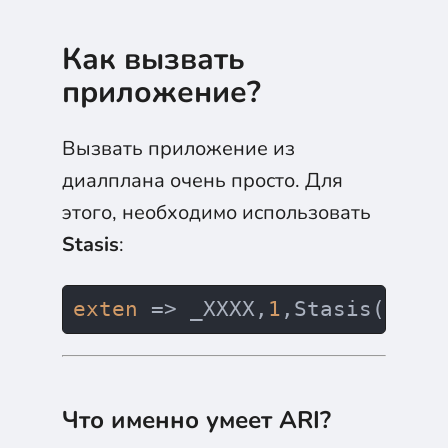
Как вызвать
Получи бесплатный модуль
приложение?
«IP-АТС Asterisk с нуля»
Видеоуроки, практические задачи, тесты
Вызвать приложение из
Бонус: лекции из курса "Английский для IT" и карьер
интенсива
диалплана очень просто. Для
этого, необходимо использовать
Stasis
:
Получить
exten
 => _XXXX,
1
,Stasis(ваше
Нажимая на кнопку, вы соглашаетесь с
обработкой персональных данных
.
Что именно умеет ARI?