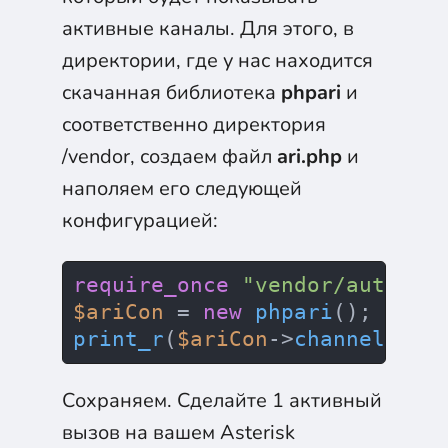
активные каналы. Для этого, в
директории, где у нас находится
скачанная библиотека
phpari
и
соответственно директория
/vendor, создаем файл
ari.php
и
наполяем его следующей
конфигурацией:
require_once
"vendor/autoloa
$ariCon
 = 
new
phpari
print_r
(
$ariCon
->
channels
()-
Сохраняем. Сделайте 1 активный
вызов на вашем Asterisk