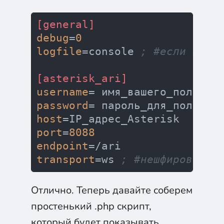
[general]
debug
=
0
logfile
=console 
; #если хоти
[asterisk_ari]
username
password
host
port
=
8088
endpoint
transport
=ws 
; #нешфированны
Отлично. Теперь давайте соберем
простенький .php скрипт,
который будет показывать