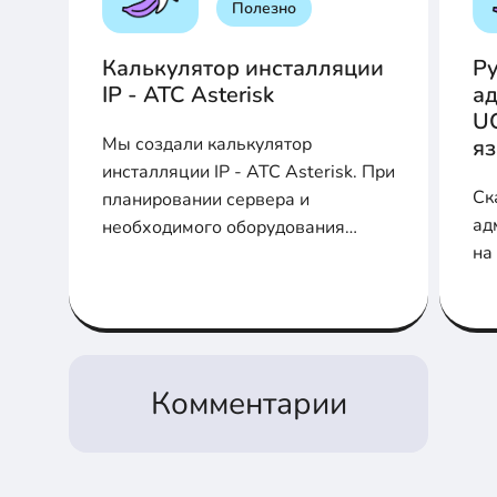
Полезно
Калькулятор инсталляции
Р
IP - АТС Asterisk
ад
U
Мы создали калькулятор
я
инсталляции IP - АТС Asterisk. При
Ск
планировании сервера и
ад
необходимого оборудования
на
заполните соответствующие поля
для расчета производительности,
шлюзов и плат
Комментарии