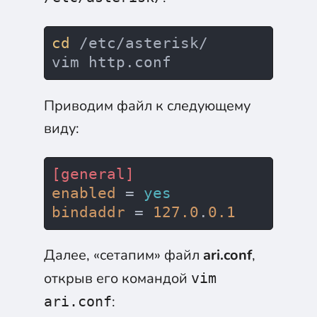
cd
 /etc/asterisk/

Приводим файл к следующему
виду:
[general]
enabled
 = 
yes
bindaddr
 = 
127.0
.
0.1
Далее, «сетапим» файл
ari.conf
,
открыв его командой
vim
:
ari.conf