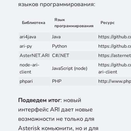
языков программирования:
Язык
Библиотека
Ресурс
программирования
ari4java
Java
https://github.
ari-py
Python
https://github.
AsterNET.ARI
C#/.NET
https://asterne
node-ari-
https://github.
JavaScript (node)
client
ari-client
phpari
PHP
http://www.php
Подведем итог
: новый
интерфейс ARI дает новые
возможности не только для
Asterisk комьюнити, но и для