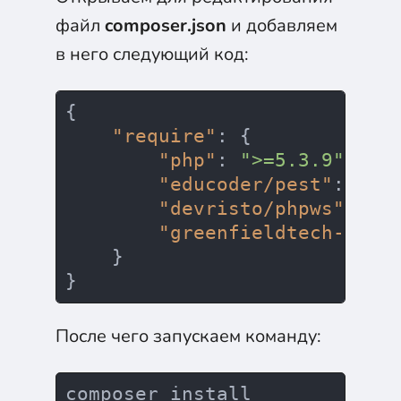
файл
composer.json
и добавляем
в него следующий код:
{
"require"
:
{
"php"
:
">=5.3.9"
,
"educoder/pest"
:
"1.
"devristo/phpws"
:
"d
"greenfieldtech-nirs
}
}
После чего запускаем команду: