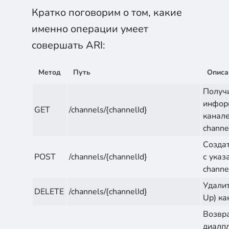
Кратко поговорим о том, какие
именно операции умеет
совершать ARI:
Метод
Путь
Описа
Получ
инфор
GET
/channels/{channelId}
канале
channe
Создат
POST
/channels/{channelId}
с ука
channe
Удалит
DELETE
/channels/{channelId}
Up) ка
Возвра
диалп