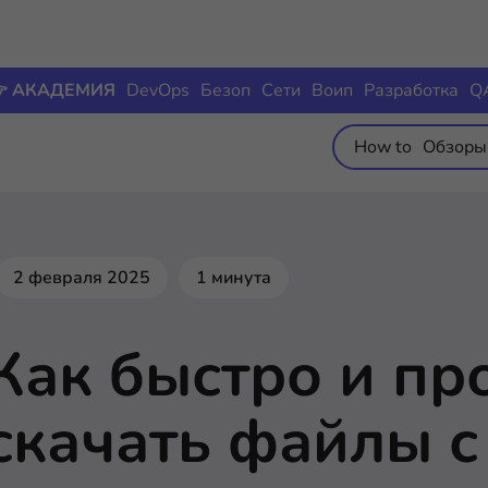
 АКАДЕМИЯ
DevOps
Безоп
Сети
Воип
Разработка
Q
How to
Обзоры
2 февраля 2025
1 минута
Как быстро и пр
скачать файлы с