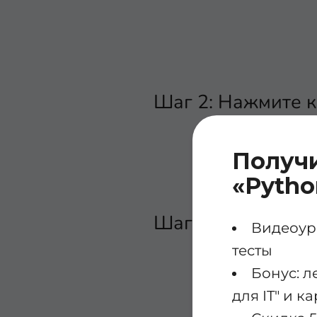
Шаг 2: Нажмите к
Получ
«Pytho
Шаг 3: В открывш
Видеоуро
тесты
Бонус: л
для IT" и 