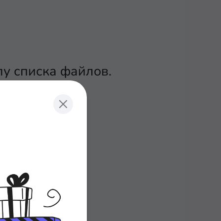
лу списка файлов.
P».