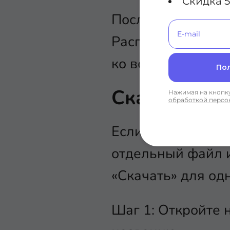
Скидка 5
После этого весь
Распакуйте его с
ко всем файлам.
По
Скачать от
Нажимая на кнопку
обработкой персо
Если вам не нуже
отдельный файл и
«Скачать» для од
Шаг 1: Откройте 