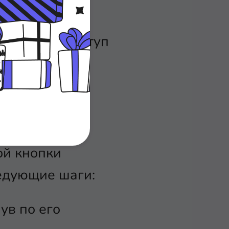
на ваш ПК.
 получите доступ
 загрузить
ой кнопки
ледующие шаги:
ув по его