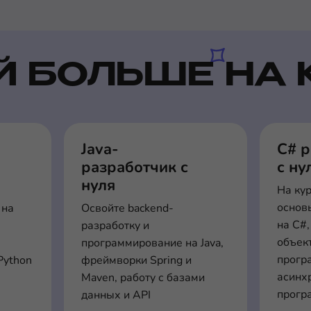
Й БОЛЬШЕ НА 
Java-
C# 
разработчик с
с ну
нуля
На ку
основ
 на
Освойте backend-
на C#,
разработку и
объек
программирование на Java,
прогр
Python
фреймворки Spring и
асинх
Maven, работу с базами
прогр
данных и API