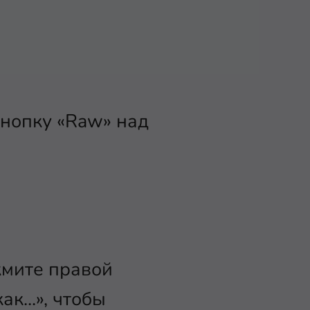
нопку «Raw» над
жмите правой
к...», чтобы