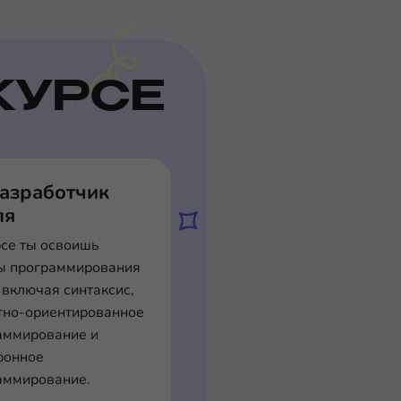
КУРСЕ
разработчик
ля
рсе ты освоишь
ы программирования
 включая синтаксис,
тно-ориентированное
аммирование и
ронное
аммирование.