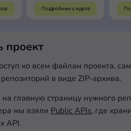
рсе
Подробнее о курсе
По
ь проект
оступ ко всем файлам проекта, са
 репозиторий в виде ZIP-архива.
 на главную страницу нужного ре
ера мы взяли
Public APIs
, где хра
х API.