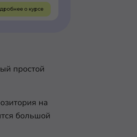
дробнее о курсе
мый простой
позитория на
нится большой