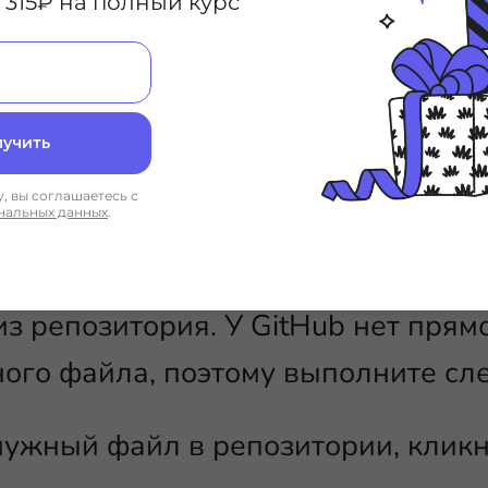
 315₽ на полный курс
 архив с проектом будет загружен 
 помощью любого архиватора, и вы
лучить
дельные файлы
, вы соглашаетесь с
нальных данных
.
н целый проект, рассказываем как
з репозитория. У GitHub нет прям
ного файла, поэтому выполните с
нужный файл в репозитории, кликн