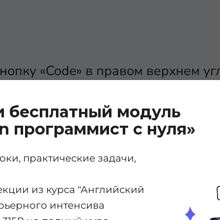
нопку «Code» в правом верхнем уг
и бесплатный модуль
n программист с нуля»
емся меню выберите «Download ZI
ки, практические задачи,
екции из курса "Английский
карьерного интенсива