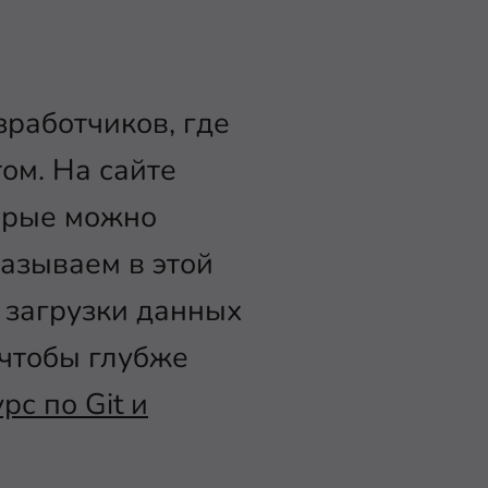
работчиков, где
ом. На сайте
орые можно
казываем в этой
 загрузки данных
 чтобы глубже
урс по Git и