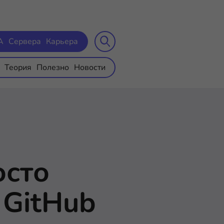
A
Сервера
Карьера
Теория
Полезно
Новости
осто
 GitHub