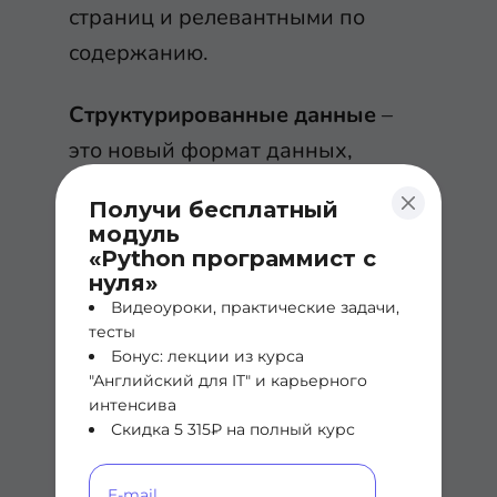
страниц и релевантными по
содержанию.
Структурированные данные
–
это новый формат данных,
соответствующий спецификации
Получи бесплатный
JSON-LD, который можно
модуль
встраивать в HTML-страницы.
«Python программист с
нуля»
Поисковые системы, такие как
Видеоуроки, практические задачи,
Google, интерпретируют
тесты
Бонус: лекции из курса
структурированные данные для
"Английский для IT" и карьерного
того, чтобы понять содержание
интенсива
страницы, а также собрать
Скидка 5 315₽ на полный курс
информацию об Интернете и