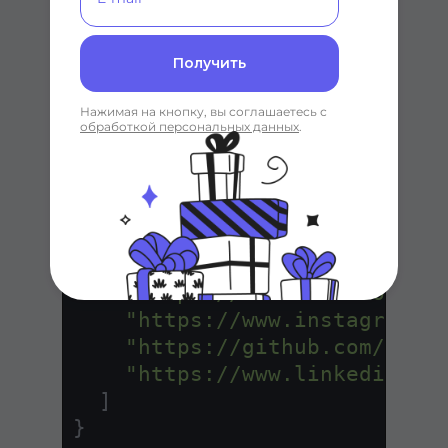
мире в целом. Ниже приведен
простой пример.
Получить
<
script
type
=
"application/ld
Нажимая на кнопку, вы соглашаетесь с
{

обработкой персональных данных
.
"@context"
: 
"https://schem
"@type"
: 
"Organization"
,

"name"
: 
"Foo Software | We
"url"
: 
"https://www.foo.so
"sameAs"
: [

"https://www.facebook.co
"https://www.instagram.c
"https://github.com/foo-
"https://www.linkedin.co
  ]
