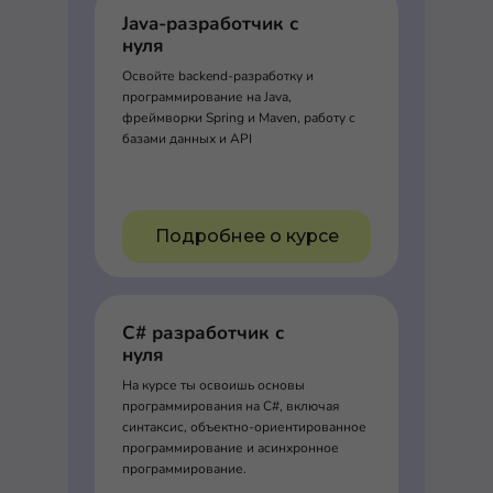
Java-разработчик с
нуля
Освойте backend-разработку и
программирование на Java,
фреймворки Spring и Maven, работу с
базами данных и API
Подробнее о курсе
C# разработчик с
нуля
На курсе ты освоишь основы
программирования на C#, включая
синтаксис, объектно-ориентированное
программирование и асинхронное
программирование.