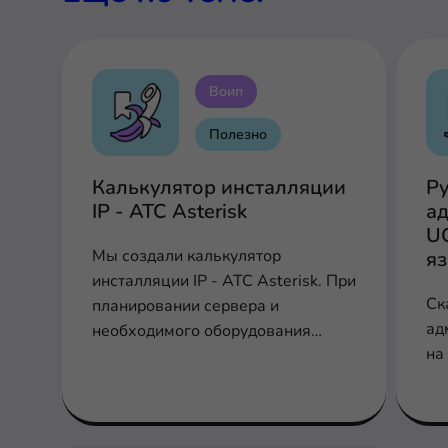
Воип
Полезно
Калькулятор инсталляции
Р
IP - АТС Asterisk
ад
U
Мы создали калькулятор
я
инсталляции IP - АТС Asterisk. При
Ск
планировании сервера и
ад
необходимого оборудования
на
заполните соответствующие поля
для расчета производительности,
шлюзов и плат