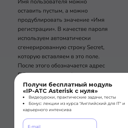
Имя пользователя можно
оставить пустым, а можно
продублировать значение «Имя
регистрации». В качестве пароля
используем автоматически
сгенерированную строку Secret,
которую вставляем в это поле.
После этого обозначается адрес
SIP-сервера и порт (в нашем
случае -
5061
).
Получи бесплатный модуль
«IP-АТС Asterisk с нуля»
Видеоуроки, практические задачи, тесты
На этом настройка
Бонус: лекции из курса "Английский для IT" и
карьерного интенсива
заканчивается, необходимо
нажать «Сохранить» и телефон