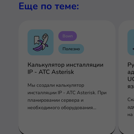
Еще по теме:
Воип
Полезно
Калькулятор инсталляции
Р
IP - АТС Asterisk
ад
U
Мы создали калькулятор
я
инсталляции IP - АТС Asterisk. При
Ск
планировании сервера и
ад
необходимого оборудования
на
заполните соответствующие поля
для расчета производительности,
шлюзов и плат