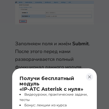
Заполняем поля и жмём
Submit
.
После этого перед нами
разворачивается полный
функционал данного модуля,
который позволяет настроить
Получи бесплатный
нужные правила.
модуль
«IP-АТС Asterisk с нуля»
Видеоуроки, практические задачи,
В нашем случае, необходимо
тесты
прописать номер генерального
Бонус: лекции из курса