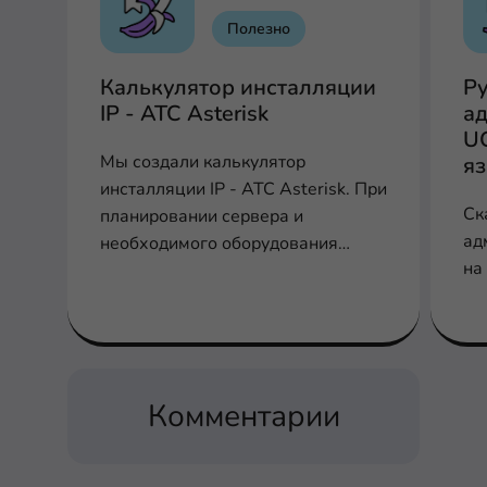
Полезно
Калькулятор инсталляции
Р
IP - АТС Asterisk
ад
U
Мы создали калькулятор
я
инсталляции IP - АТС Asterisk. При
Ск
планировании сервера и
ад
необходимого оборудования
на
заполните соответствующие поля
для расчета производительности,
шлюзов и плат
Комментарии