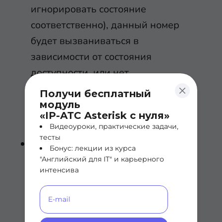
игнорировать состояние
соответственно), данный номер
будет вызваниваться в
зависимости от состояния
доступности, или нет.
Получи бесплатный
Перейдем к небольшому разделу
модуль
Assigned DID/CID:
«IP-АТС Asterisk с нуля»
Видеоуроки, практические задачи,
тесты
DID Description
- описание для
Бонус: лекции из курса
DID (Direct Inward Dialing). По
"Английский для IT" и карьерного
интенсива
факту, DID это набранный
внешним абонентом номер, при
вызове которого звонок будет