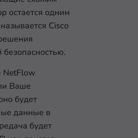
ор остается одним
 называется Cisco
 решения
 безопасностью.
м NetFlow
ли Ваше
оно будет
ные данные в
редача будет