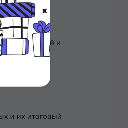
изовать,
ых приложений и
 трафика;
х и их итоговый