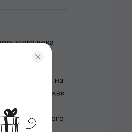
прошлого века
 программа-
работы
была заменена на
 функционал, как
го трафика и
циализация этого
нее, Netflow