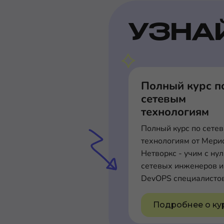
УЗНА
Полный курс п
сетевым
технологиям
Полный курс по сете
технологиям от Мери
Нетворкс - учим с ну
сетевых инженеров и
DevOPS специалисто
Подробнее о ку