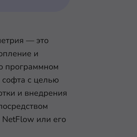
метрия — это
опление и
 о программном
 софта с целью
отки и внедрения
 посредством
 NetFlow или его