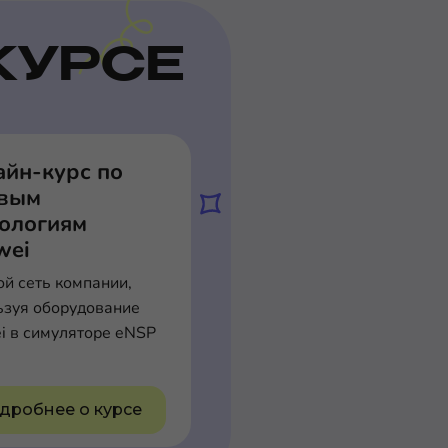
КУРСЕ
айн-курс по
евым
нологиям
wei
ой сеть компании,
ьзуя оборудование
i в симуляторе eNSP
дробнее о курсе