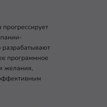
 прогрессирует
мпании-
о разрабатывают
ее программное
я желания,
 эффективным