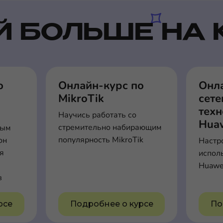
Й БОЛЬШЕ НА 
о
Онлайн-курс по
Онл
MikroTik
сет
тех
Научись работать со
Hua
стремительно набирающим
вым
популярность MikroTik
он
Настр
ля
испол
Huawe
в
рсе
Подробнее о курсе
По