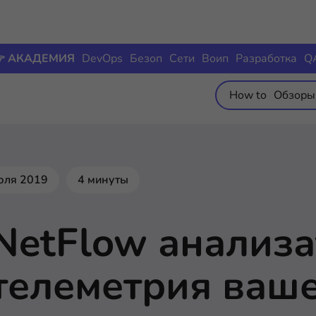
 АКАДЕМИЯ
DevOps
Безоп
Сети
Воип
Разработка
Q
How to
Обзоры
юля 2019
4 минуты
NetFlow анализа
телеметрия ваше