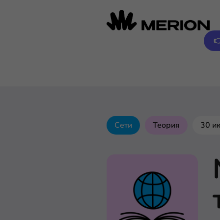

Сети
Теория
30 и