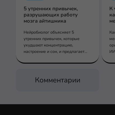
5 утренних привычек,
К 
разрушающих работу
к
мозга айтишника
ме
Нейробиолог объясняет 5
Ка
утренних привычек, которые
ме
ухудшают концентрацию,
ор
настроение и сон, и предлагает
ИИ
научно обоснованные
ра
альтернативы.
Комментарии