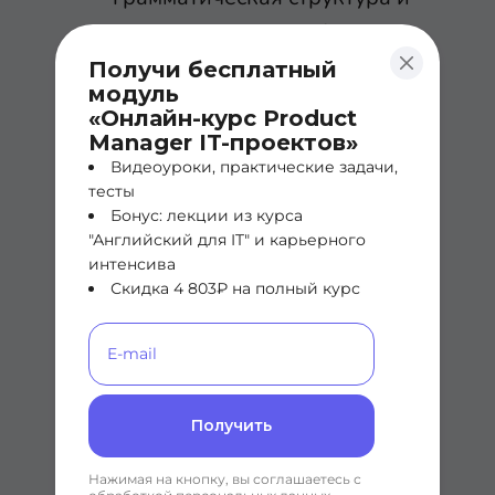
стилистические особенности.
К примеру переводчик
Получи бесплатный
модуль
Яндекса использует
«Онлайн-курс Product
нейросеть, чтобы учитывать
Manager IT-проектов»
Видеоуроки, практические задачи,
специфику русскоязычного
тесты
контента и синтаксические
Бонус: лекции из курса
"Английский для IT" и карьерного
особенности.
интенсива
Скидка 4 803₽ на полный курс
Путь к профессии
Если вы интересуетесь НЛП и
хотите развиваться в профессии,
Получить
нужно обладать техническим
образованием и навыками
Нажимая на кнопку, вы соглашаетесь с