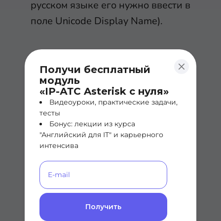
русском языке его нужно ввести в
поле Unicode Display Name).
Получи бесплатный
модуль
«IP-АТС Asterisk с нуля»
Далее во вкладке Connection в
Видеоуроки, практические задачи,
тесты
строке Type выставляем Dynamic,
Бонус: лекции из курса
а в строке Transport Protocol - TCP
"Английский для IT" и карьерного
и затем нажимаем на Save.
интенсива
Получить