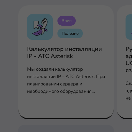
Воип
Полезно
Калькулятор инсталляции
Р
IP - АТС Asterisk
ад
U
Мы создали калькулятор
я
инсталляции IP - АТС Asterisk. При
Ск
планировании сервера и
ад
необходимого оборудования
на
заполните соответствующие поля
для расчета производительности,
шлюзов и плат