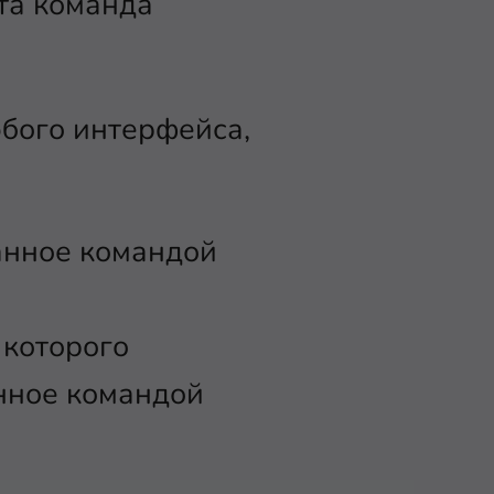
та команда
юбого интерфейса,
занное командой
 которого
анное командой