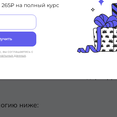
 265₽ на полный курс
выполняла перовое действие, ука
нтерфейс подключается к хостам в
RP-спикер роутерам. В этом случае
лучить
правлять Hello сообщения с этого 
м выборочно отключать отправку 
, вы соглашаетесь с
нальных данных
.
еще объявляя подсеть этого инте
то стало возможным благодаря фу
логию ниже: