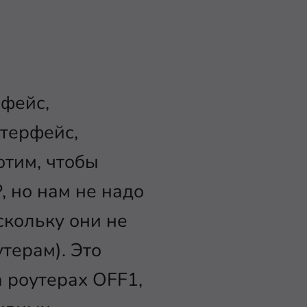
рфейс,
нтерфейс,
отим, чтобы
, но нам не надо
скольку они не
терам). Это
а роутерах OFF1,