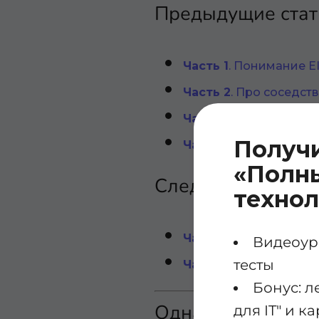
Предыдущие стать
Часть 1
. Понимание E
Часть 2
. Про соседст
Часть 2.2
. Установка 
Получ
Часть 3
. Конвергенци
«Полны
Следующие статьи
техно
Часть 5
. Настройка с
Видеоуро
тесты
Часть 6
. EIGRP: иден
Бонус: л
Однако в некотор
для IT" и 