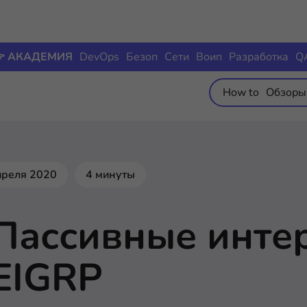
 АКАДЕМИЯ
DevOps
Безоп
Сети
Воип
Разработка
Q
How to
Обзоры
преля 2020
4 минуты
Пассивные инте
EIGRP