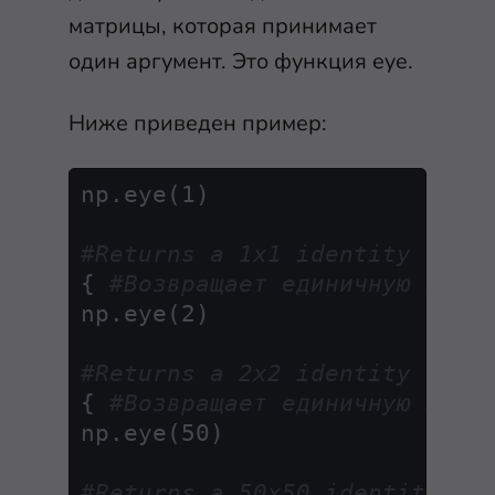
матрицы, которая принимает
один аргумент. Это функция
eye
.
Ниже приведен пример:
np.eye(1)

#Returns a 1x1 identity matr
{ 
#Возвращает единичную матр
np.eye(2) 

#Returns a 2x2 identity matr
{ 
#Возвращает единичную матр
np.eye(50)

#Returns a 50x50 identity ma