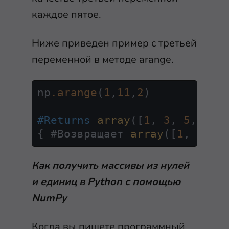
каждое пятое.
Ниже приведен пример с третьей
переменной в методе
arange
.
np
.arange
(
1
,
11
,
2
)

#Returns
array
([
1
, 
3
, 
5
, 
7
, 
{ #Возвращает 
array
([
1
, 
3
, 
5
Как получить массивы из нулей
и единиц в Python с помощью
NumPy
Когда вы пишете программный