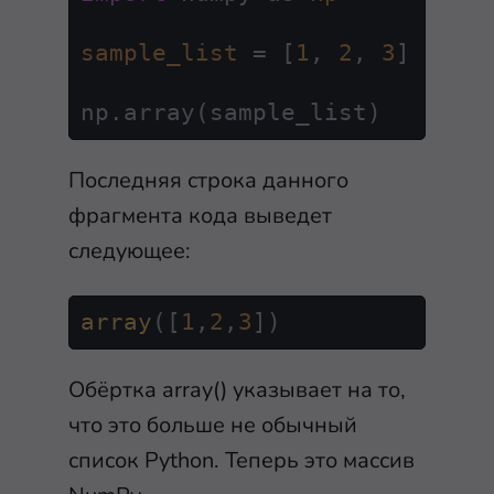
sample_list
=
 [
1
, 
2
, 
3
]

np.array(sample_list)
Последняя строка данного
фрагмента кода выведет
следующее:
array
([
1
,
2
,
3
])
Обёртка
array()
указывает на то,
что это больше не обычный
список Python. Теперь это массив