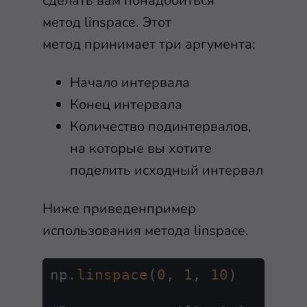
сделать вам понадобиться
метод
linspace
. Этот
метод
принимает три аргумента:
Начало интервала
Конец интервала
Количество подинтервалов,
на которые вы хотите
поделить исходный интервал
Ниже приведенпример
использования метода
linspace
.
np
.linspace
(
0
, 
1
, 
10
)
