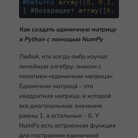
#Returns
array
([
0
, 
0.1
, 
0.2
,
{ #Возвращает 
array
([
0
, 
0.1
,
Как создать единичную матрицу
в Python с помощью NumPy
Любой, кто когда-либо изучал
линейную алгебру, знаком с
понятием «единичная матрица».
Единичная матрица – это
квадратная матрица, в которой
все диагональные значения
равны
1
, а остальные –
0
. У
NumPy есть встроенная функция
для построения единичной