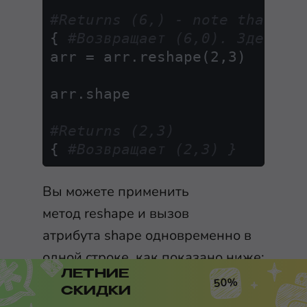
#Returns (6,) - note that th
{ 
#Возвращает (6,0). Здесь о
arr = arr.reshape(2,3)

arr.shape

#Returns (2,3)
{ 
#Возвращает (2,3) }
Вы можете применить
метод
reshape
и вызов
атрибута
shape
одновременно в
одной строке, как показано ниже:
ЛЕТНИЕ
50%
СКИДКИ
arr
.reshape
(
2
,
3
)
.shape