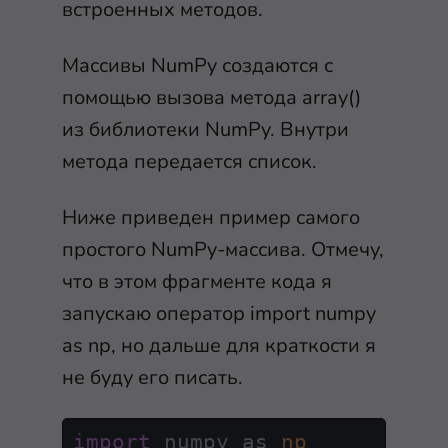
встроенных методов.
Массивы NumPy создаются с
помощью вызова метода
array()
из библиотеки NumPy. Внутри
метода передается список.
Ниже приведен пример самого
простого NumPy-массива. Отмечу,
что в этом фрагменте кода я
запускаю оператор
import numpy
as np
, но дальше для краткости я
не буду его писать.
import
 numpy as 
np