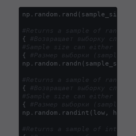
np.random.rand(sample_size)

#Returns a sample of random 
{ 
#Возвращает выборку случай
#Sample size can either be o
{ 
#Размер выборки (sample_si
np.random.randn(sample_size)

#Returns a sample of random 
{ 
#Возвращает выборку случай
#Sample size can either be o
{ 
#Размер выборки (sample_si
np.random.randint(low, high, 
#Returns a sample of integer