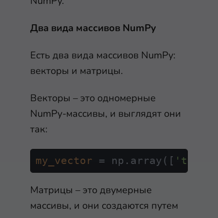
NumPy.
Два вида массивов NumPy
Есть два вида массивов NumPy:
векторы и матрицы.
Векторы – это одномерные
NumPy-массивы, и выглядят они
так:
my_vector
 = np.array([
'this'
Матрицы – это двумерные
массивы, и они создаются путем