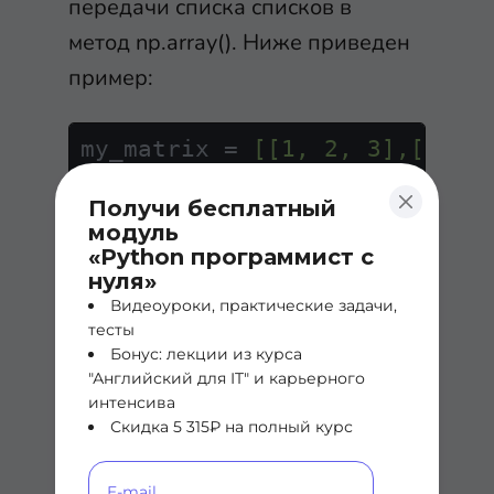
передачи списка списков в
метод
np.array()
. Ниже приведен
пример:
my_matrix = 
[[1, 2, 3],[4, 5
Получи бесплатный
np.array(my_matrix)
модуль
«Python программист с
Вы можете расширить массивы
нуля»
Видеоуроки, практические задачи,
NumPy для работы с трех-,
тесты
четырех-, пяти-, шестимерными
Бонус: лекции из курса
массивами и массивами более
"Английский для IT" и карьерного
интенсива
высокой размерности, но они
Скидка 5 315₽ на полный курс
встречаются крайне редко и в
целом выходят за рамки этого