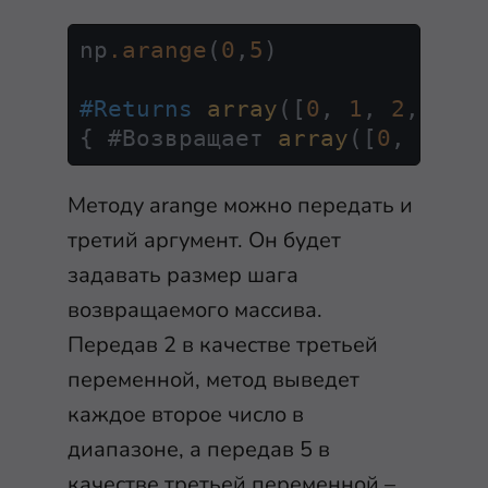
np
.arange
(
0
,
5
)

#Returns
array
([
0
, 
1
, 
2
, 
3
, 
{ #Возвращает 
array
([
0
, 
1
, 
2
Методу
arange
можно передать и
третий аргумент. Он будет
задавать размер шага
возвращаемого массива.
Передав
2
в качестве третьей
переменной, метод выведет
каждое второе число в
диапазоне, а передав
5
в
качестве третьей переменной –