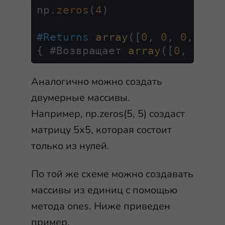
np
.zeros
(
4
)

#Returns
array
([
0
, 
0
, 
0
, 
0
])

{ #Возвращает 
array
([
0
, 
0
, 
0
Аналогично можно создать
двумерные массивы.
Например,
np.zeros(5, 5)
создаст
матрицу 5х5, которая состоит
только из нулей.
По той же схеме можно создавать
массивы из единиц с помощью
метода
ones
. Ниже приведен
пример.