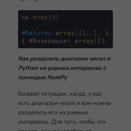
np
.ones
(
5
)

#Returns
array
([
1
, 
1
, 
1
, 
1
, 
{ #Возвращает 
array
([
1
, 
1
, 
1
Как разделить диапазон чисел в
Python на равные интервалы с
помощью NumPy
Бывают ситуации, когда, у вас
есть диапазон чисел и вам нужно
разделить его на равные
интервалы. Для того, чтобы это