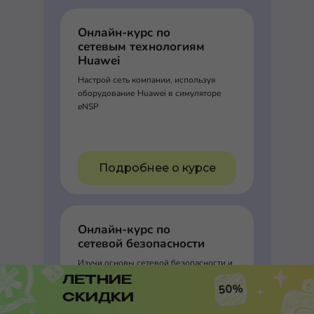
Онлайн-курс по
сетевым технологиям
Huawei
Настрой сеть компании, используя
оборудование Huawei в симуляторе
eNSP
Подробнее о курсе
Онлайн-курс по
сетевой безопасности
Изучи основы сетевой безопасности и
прокачай скилл системного
ЛЕТНИЕ
50%
администратора и сетевого инженера
СКИДКИ