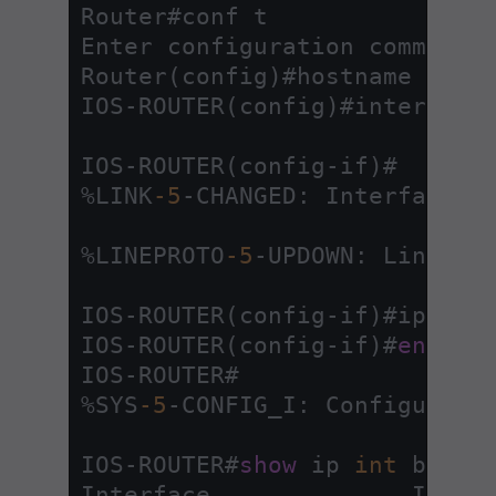
Router#conf t

Enter configuration commands
Router(config)#hostname IOS
-
IOS
-
ROUTER(config)#interface 
IOS
-
ROUTER(config
-
%
LINK
-5
-
CHANGED: Interface L
%
LINEPROTO
-5
-
UPDOWN: Line pr
IOS
-
ROUTER(config
-
if)#ip add
IOS
-
ROUTER(config
-
if)#
end
IOS
-
%
SYS
-5
-
CONFIG_I: Configured 
IOS
-
ROUTER#
show
 ip 
int
 brief

Interface              IP
-
Ad