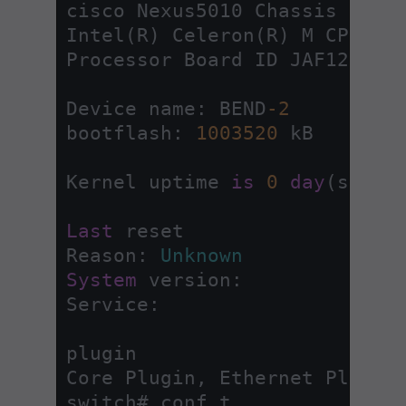
cisco Nexus5010 Chassis ("20x
Intel(R) Celeron(R) M CPU 
wi
Processor Board ID JAF1228BTA
Device name: BEND
-2
bootflash: 
1003520
 kB

Kernel uptime 
is
0
day
(s), 
3
Last
 reset

Reason: 
Unknown
System
 version:

Service:

plugin

Core Plugin, Ethernet Plugin,
switch# conf t
