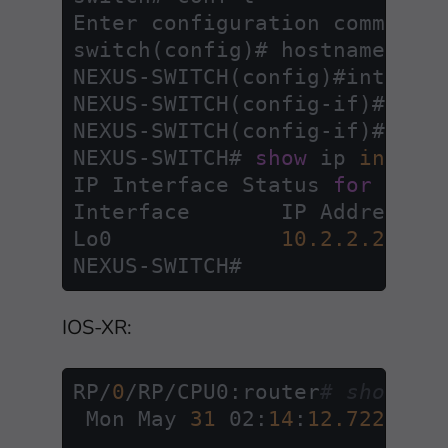
Enter configuration commands
switch(config)# hostname NEX
NEXUS
-
SWITCH(config)#interfac
NEXUS
-
SWITCH(config
-
if)# ip 
NEXUS
-
SWITCH(config
-
if)#
end
NEXUS
-
SWITCH# 
show
 ip 
int
 bri
IP Interface Status 
for
 VRF 
Interface	IP Address	Interface Status

Lo0		
10.2
.2
.2
NEXUS
-
IOS-XR:
RP/
0
/RP/CPU0:router
# show ve
 Mon May 
31
 02:
14
:
12.722
 DST
