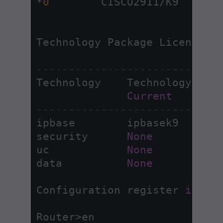
*
0
        CISCO2911
/
K9       
Technology Package License I
----------------------------
Technology    Technology
-
pac
Current
----------------------------
ipbase        ipbasek9      P
security      
None
uc            
None
data          
None
Configuration register 
is
0x
Router
>
en
