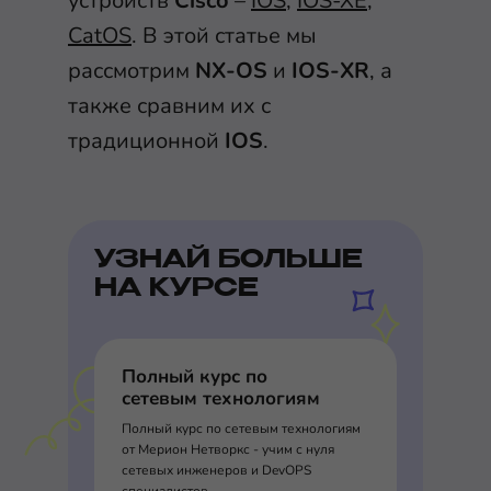
устройств
Cisco
–
IOS
,
IOS-XE
,
CatOS
. В этой статье мы
рассмотрим
NX-OS
и
IOS-XR
, а
также сравним их с
традиционной
IOS
.
УЗНАЙ БОЛЬШЕ
НА КУРСЕ
Полный курс по
сетевым технологиям
Полный курс по сетевым технологиям
от Мерион Нетворкс - учим с нуля
сетевых инженеров и DevOPS