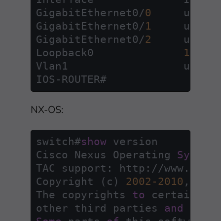
GigabitEthernet0
/
0
     unassi
GigabitEthernet0
/
1
     unassi
GigabitEthernet0
/
2
     unassi
Loopback0              
10.1
.
Vlan1                  unassi
IOS
-
NX-OS:
switch#
show
 version

Cisco Nexus Operating 
System
TAC support: http:
/
/
www.cisc
Copyright (c) 
2002
-2010
, Cis
The copyrights 
to
 certain wo
other third parties 
and
are
 