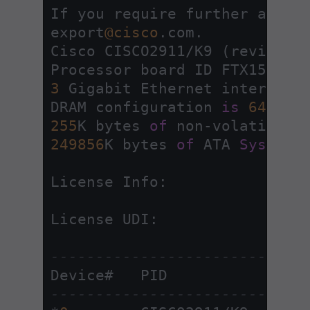
If you require further assis
export
@cisco
.com.

Cisco CISCO2911
/
K9 (revision
3
 Gigabit Ethernet interfaces
DRAM configuration 
is
64
 bit
255
K bytes 
of
 non
-
249856
K bytes 
of
 ATA 
System
 
License Info:

License UDI:

----------------------------
----------------------------