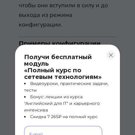
чтобы они вступили в силу и до
выхода из режима
конфигурации.
Примеры конфигурации
Чтобы проиллюстрировать
Получи бесплатный
некоторые основные
модуль
«Полный курс по
конфигурации этих трех
сетевым технологиям»
операционных систем,
Видеоуроки, практические задачи,
рассмотрим следующие примеры.
тесты
Бонус: лекции из курса
"Английский для IT" и карьерного
Эти команды были
интенсива
предоставлены маршрутизатору
Скидка 7 265₽ на полный курс
Cisco IOS, коммутатору NX-OS и