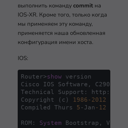
выполнить команду
commit
на
IOS-XR. Кроме того, только когда
мы применяем эту команду,
применяется наша обновленная
конфигурация имени хоста.
IOS:
Router
>
show
 version

Cisco IOS Software, C2900 So
Technical Support: http:
/
/
ww
Copyright (c) 
1986
-2012
by
 C
Compiled Thurs 
5
-
Jan
-12
15
:
4
ROM: 
System
 Bootstrap, Versi