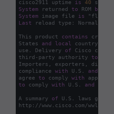
cisco2911 uptime 
is
40
System
 returned 
to
 ROM 
by
 po
System
 image file 
is
Last
 reload type: Normal Relo
This product 
contains
 crypto
States 
and
local
 country law
use. Delivery 
of
 Cisco crypt
third
-
party authority 
to
 imp
Importers, exporters, distri
compliance 
with
 U.S. 
and
loc
agree 
to
 comply 
with
 applica
to
 comply 
with
 U.S. 
and
loca
A summary 
of
 U.S. laws gover
http:
/
/
www.cisco.com
/
wwl
/
exp