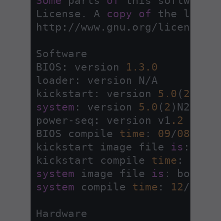
Some
 parts 
of
 this software 
License. A 
copy
of
 the licen
http:
/
/
www.gnu.org
/
licenses
/
Software

BIOS: version 
1.3
.0
loader: version N
/
A

kickstart: version 
5.0
(
2
)N2(
system
: version 
5.0
(
2
)N2(
1
) 
power
-
seq: version v1
.2
BIOS compile 
time
: 
09
/
08
/
09
kickstart image file 
is
: boo
kickstart compile 
time
: 
12
/
6
system
 image file 
is
: bootfl
system
 compile 
time
: 
12
/
6
/
20
Hardware
