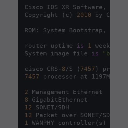
 Cisco IOS XR Software, Vers
 Copyright (c) 
2010
 by Cisco 
 ROM: System Bootstrap, Vers
 router uptime 
is
1
 week, 
6
 
 System image file 
is
"bootf
 cisco CRS-
8
/S (
7457
) proces
7457
 processor at 1197Mhz, 
2
 Management Ethernet

8
 GigabitEthernet

12
 SONET/SDH

12
 Packet over SONET/SDH

1
 WANPHY controller(s)
