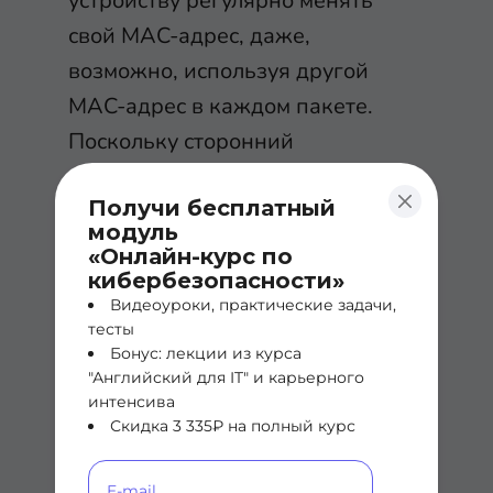
устройству регулярно менять
свой MAC-адрес, даже,
возможно, используя другой
MAC-адрес в каждом пакете.
Поскольку сторонний
пользователь (прослушиватель)
Получи бесплатный
вне сети провайдера не может
модуль
"
угадать
" следующий MAC-адрес,
«Онлайн-курс по
который будет использоваться
кибербезопасности»
Видеоуроки, практические задачи,
любым устройством, он не может
тесты
отслеживать конкретное
Бонус: лекции из курса
"Английский для IT" и карьерного
устройство. Устройство,
интенсива
использующее рандомизацию
Скидка 3 335₽ на полный курс
MAC-адресов, также будет