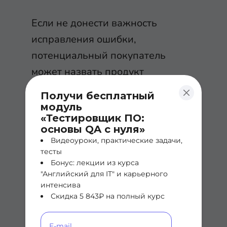
Если не донести важность
исправления ошибки,
потенциальный покупатель
может назвать продукт
«интуитивно непонятным
Получи бесплатный
интерфейсом» и отказаться от
модуль
«Тестировщик ПО:
использования приложения или
основы QA с нуля»
сайта — из-за этого пострадает и
Видеоуроки, практические задачи,
продукт, и компания.
тесты
Бонус: лекции из курса
"Английский для IT" и карьерного
интенсива
Как стать этим героем
Скидка 5 843₽ на полный курс
Тестировщиком можно стать без