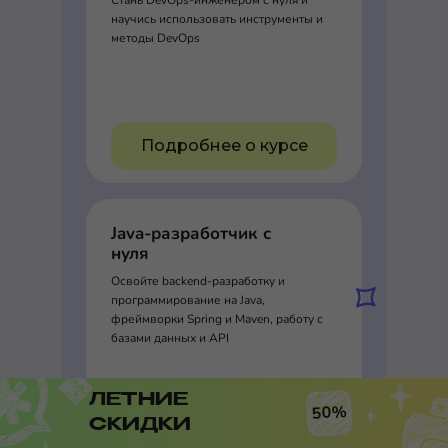
Стань DevOps-инженером с нуля и
научись использовать инструменты и
методы DevOps
Подробнее о курсе
Java-разработчик с
нуля
Освойте backend-разработку и
программирование на Java,
фреймворки Spring и Maven, работу с
базами данных и API
ЛЕТНИЕ
50%
СКИДКИ
Подробнее о курсе