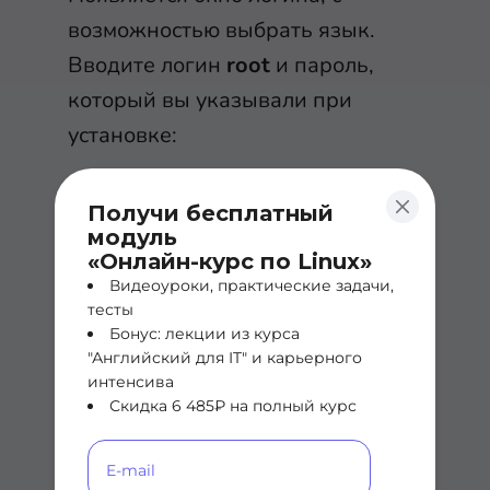
возможностью выбрать язык.
Вводите логин
root
и пароль,
который вы указывали при
установке:
Получи бесплатный
модуль
«Онлайн-курс по Linux»
Видеоуроки, практические задачи,
И, наконец, системой можно
тесты
Бонус: лекции из курса
пользоваться! К примеру, можете
"Английский для IT" и карьерного
кликнуть на вкладку
Датацентр
интенсива
Скидка 6 485₽ на полный курс
слева и увидеть сводку
информации по системе: