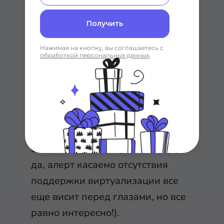
Получить
Нажимая на кнопку, вы соглашаетесь с
обработкой персональных данных
.
Примеры
использования
Первым делом попробуем
создать виртуальную машину (и
да, алерт касаемо отсутствия
поддержки виртуализации все
еще висит перед глазами, но все
равно интересно!).