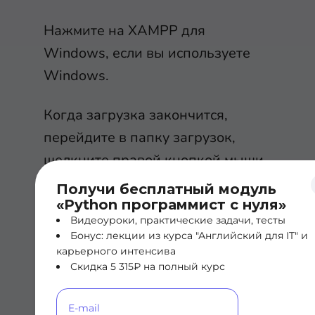
Нажмите на XAMPP для
Windows, если вы используете
Windows.
Когда загрузка закончится,
перейдите в папку загрузок,
щелкните правой кнопкой мыши
на файле установки и выберите
Получи бесплатный модуль
«Запустить от имени
«Python программист с нуля»
Видеоуроки, практические задачи, тесты
администратора».
Бонус: лекции из курса "Английский для IT" и
карьерного интенсива
Это приведет вас к мастеру
Скидка 5 315₽ на полный курс
установки XAMPP: