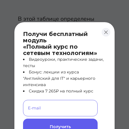
В этой таблице определены
шесть уникальных значений
Получи бесплатный
DSCP для использования в
модуль
локальной сети. Однако эти
«Полный курс по
сетевым технологиям»
шесть уникальных значений
Видеоуроки, практические задачи,
уменьшаются до трех
тесты
Бонус: лекции из курса
уникальных значений, если
"Английский для IT" и карьерного
только первые три бита
интенсива
Скидка 7 265₽ на полный курс
учитываются поставщиком услуг.
Это означает, что некоторый
трафик, который до попадания в
сеть провайдера мог
Получить