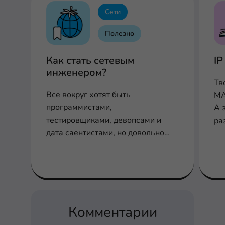
Сети
Полезно
Как стать сетевым
IP
инженером?
Тв
Все вокруг хотят быть
MA
программистами,
А 
тестировщиками, девопсами и
ра
дата саентистами, но довольно
во
редко, когда кто-то заходит в айти
через профессию сетевого
инженера, согласен?
Комментарии