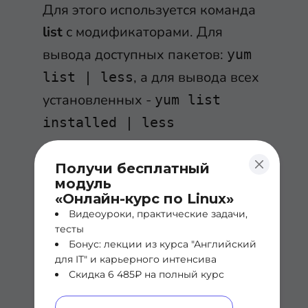
Для этого используется команда
list
с модификаторами. Для
вывода доступных пакетов:
yum
, а для вывода всех
list | less
установленных -
yum list
installed | less
Проверка доступных
Получи бесплатный
обновлений для пакетов и
модуль
само обновление
«Онлайн-курс по Linux»
Для проверки служит команда
Видеоуроки, практические задачи,
тесты
check-update
, а для обновления -
Бонус: лекции из курса "Английский
update
. Ниже три примера
для IT" и карьерного интенсива
использования команд:
Скидка 6 485₽ на полный курс