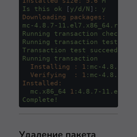
Installed size:
5.6
M
Is
this
ok
 [
y/d/N
]
:
y
Downloading packages:
mc-4.8.7-11.el7.x86_64.rpm
Running
transaction
check
Running
transaction
test
Transaction
test
succeeded
Running
transaction
Installing :
1
:mc-4.8.7-11
Verifying  :
1
:mc-4.8.7-11
Installed:
mc.x86_64
1
:4.8.7-11.el7
Complete!
Удаление пакета