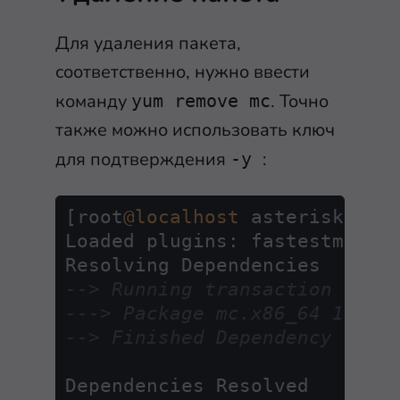
Для удаления пакета,
соответственно, нужно ввести
команду
. Точно
yum remove mc
также можно использовать ключ
для подтверждения
:
-y
[root
@localhost
 asterisk]# yu
Loaded plugins: fastestmirror
--> Running transaction chec
---> Package mc.x86_64 1:4.8
--> Finished Dependency Reso
Dependencies Resolved
