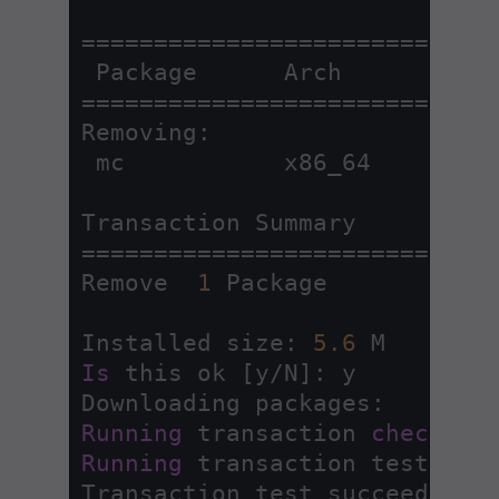
=
=
=
=
=
=
=
=
=
=
=
=
=
=
=
=
=
=
=
=
=
=
=
=
=
=
=
=
=
=
=
=
=
=
=
=
=
=
=
=
=
=
=
=
=
=
=
=
=
=
=
=
=
=
=
=
Removing:

 mc           x86_64        
=
=
=
=
=
=
=
=
=
=
=
=
=
=
=
=
=
=
=
=
=
=
=
=
=
=
=
=
Remove  
1
 Package

Installed size: 
5.6
Is
 this ok [y
/
N]: y

Running
 transaction 
check
Running
 transaction test
