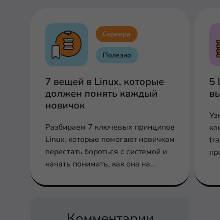
Сервера
Полезно
7 вещей в Linux, которые
5 
должен понять каждый
вы
новичок
Уз
Разбираем 7 ключевых принципов
ком
Linux, которые помогают новичкам
tr
перестать бороться с системой и
пр
начать понимать, как она на
самом деле работает.
Комментарии