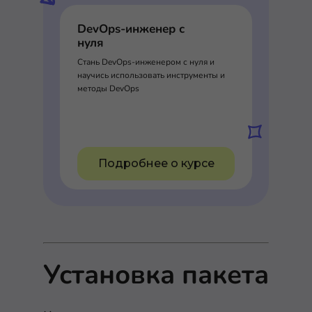
DevOps-инженер с
нуля
Стань DevOps-инженером с нуля и
научись использовать инструменты и
методы DevOps
Подробнее о курсе
Установка пакета