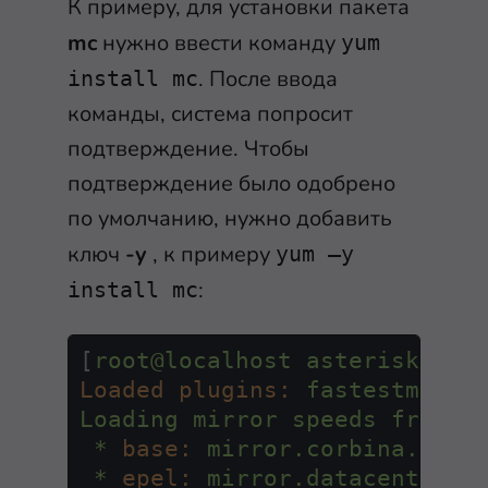
К примеру, для установки пакета
mc
нужно ввести команду
yum
. После ввода
install mc
команды, система попросит
подтверждение. Чтобы
подтверждение было одобрено
по умолчанию, нужно добавить
ключ
-y
, к примеру
yum –y
:
install mc
[
root@localhost
asterisk
]
# y
Loaded plugins:
fastestmirro
Loading
mirror
speeds
from
c
*
base:
mirror.corbina.net
*
epel:
mirror.datacenter.b