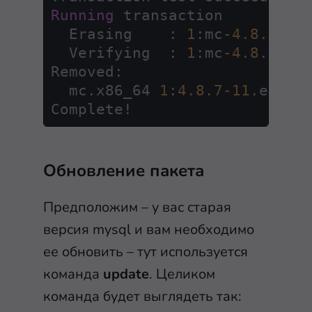
Running
 transaction

  Erasing    : 
1
:mc
-4.8
.7
-11
  Verifying  : 
1
:mc
-4.8
.7
-11
Removed:

  mc.x86_64 
1
:
4.8
.7
-11.
el7

Complete
!
Обновление пакета
Предположим – у вас старая
версия mysql и вам необходимо
ее обновить – тут используется
команда
update
. Целиком
команда будет выглядеть так: