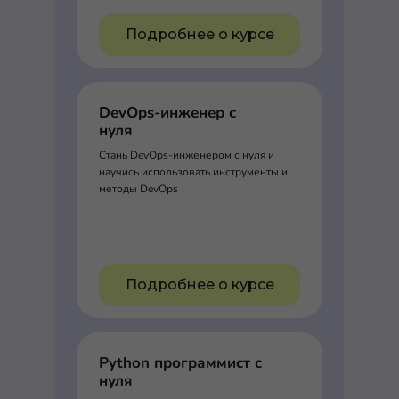
Подробнее о курсе
DevOps-инженер с
нуля
Стань DevOps-инженером с нуля и
научись использовать инструменты и
методы DevOps
Подробнее о курсе
Python программист с
нуля