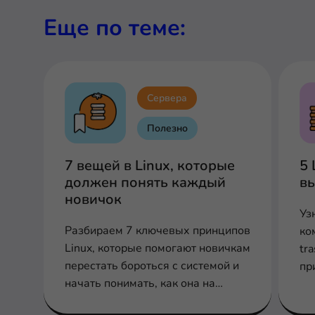
Еще по теме:
Сервера
Полезно
7 вещей в Linux, которые
5 
должен понять каждый
вы
новичок
Уз
Разбираем 7 ключевых принципов
ком
Linux, которые помогают новичкам
tr
перестать бороться с системой и
пр
начать понимать, как она на
самом деле работает.