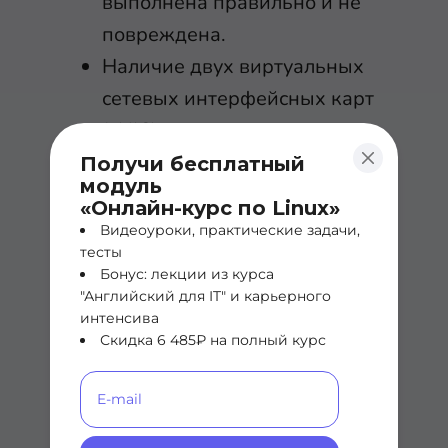
выполнена правильно и не
повреждена.
Наличие двух виртуальных
сетевых интерфейсных карт
(vNIC) на виртуальной
машине поможет исключить
Получи бесплатный
модуль
проблемы с сетевой
«Онлайн-курс по Linux»
интерфейсной картой (NIC) и
Видеоуроки, практические задачи,
тесты
физической конфигурацией.
Бонус: лекции из курса
Чтобы найти возможную
"Английский для IT" и карьерного
интенсива
проблему:
Скидка 6 485₽ на полный курс
Если политика балансировки
загрузки в режиме Default
Virtual Port ID на уровне