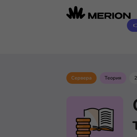

Сервера
Теория
2