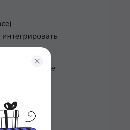
.
ce) –
 интегрировать
ующем кластере
s Manager) и
и: