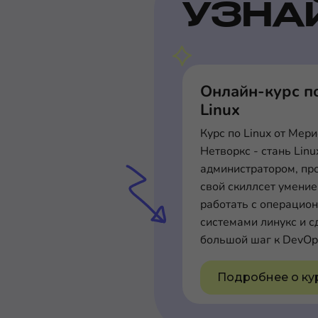
УЗНА
Онлайн-курс п
Linux
Курс по Linux от Мер
Нетворкс - стань Linu
администратором, пр
свой скиллсет умени
работать с операцио
системами линукс и с
большой шаг к DevOp
Подробнее о ку