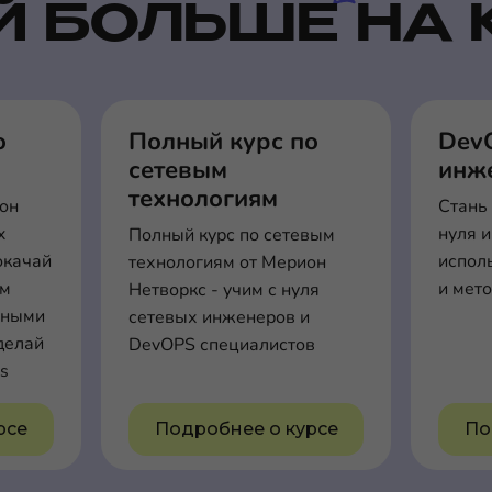
Й БОЛЬШЕ НА 
о
Полный курс по
Dev
сетевым
инже
технологиям
ион
Стань
x
нуля и
Полный курс по сетевым
окачай
испол
технологиям от Мерион
ем
и мет
Нетворкс - учим с нуля
нными
сетевых инженеров и
делай
DevOPS специалистов
s
рсе
Подробнее о курсе
По