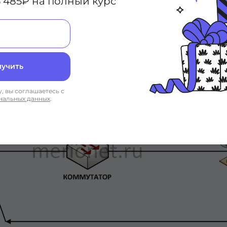
 485₽ на полный курс
лучить
, вы соглашаетесь с
нальных данных
.