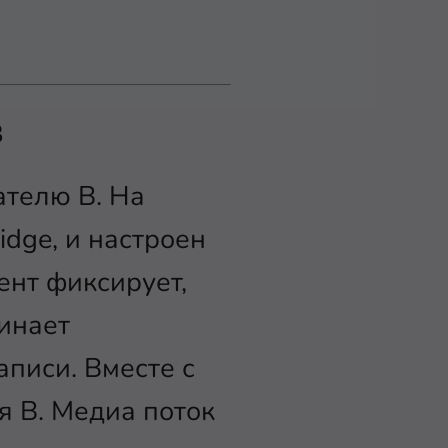
в
ателю В. На
idge, и настроен
ент фиксирует,
инает
писи. Вместе с
я В. Медиа поток