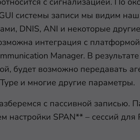
оотносится с сигнализацией. По о
 GUI системы записи мы видим наш 
ми, DNIS, ANI и некоторые другие
возможна интеграция с платформо
mmunication Manager. В результате
й, будет возможно передавать аг
Type и многие другие параметры.
азберемся с пассивной записью. П
ем настройки SPAN** – сессий для