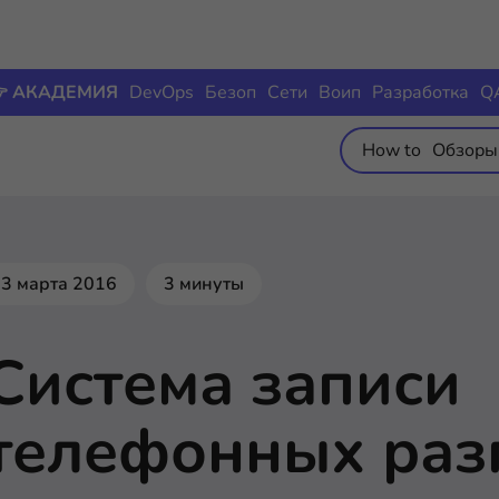
 АКАДЕМИЯ
DevOps
Безоп
Сети
Воип
Разработка
Q
How to
Обзоры
3 марта 2016
3 минуты
Система записи
телефонных раз