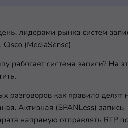
ень, лидерами рынка систем запи
, Cisco (MediaSense).
пу работает система записи? На э
тить.
х разговоров как правило делят н
вная. Активная (SPANLess) запись 
рата напрямую отправлять RTP по