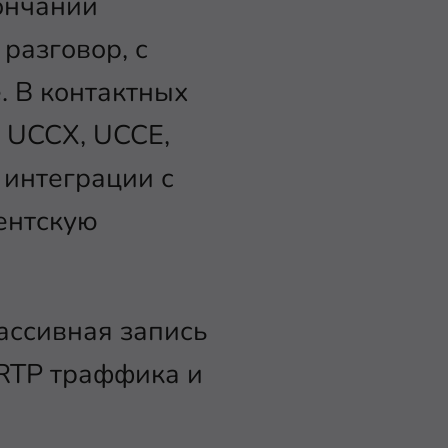
кончании
разговор, с
. В контактных
й UCCX, UCCE,
 интеграции с
ентскую
ассивная запись
 RTP траффика и