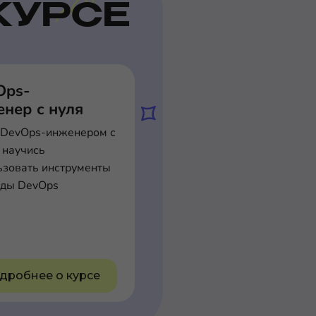
КУРСЕ
Ops-
нер с нуля
 DevOps-инженером с
 научись
ьзовать инструменты
оды DevOps
дробнее о курсе