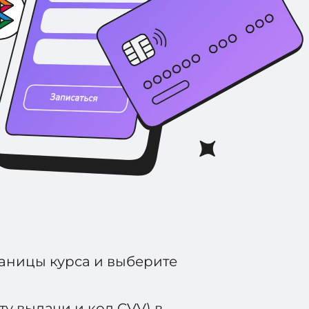
раницы курса и выберите
у выдачи и код CVV) в