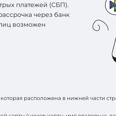
трых платежей (СБП).
рассрочка через банк
 лиц возможен
 которая расположена в нижней части ст
й карты (номер карты, имя владельца, дат