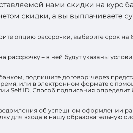
оставляемой нами скидки на курс б
четом скидки, а вы выплачиваете с
ите опцию рассрочки, выберите срок на 6
а рассрочку – в ней будут указаны услов
банком, подпишите договор: через предс
 время, или в электронном формате с пом
ии Self ID. Способ подписания определит
 уведомления об успешном оформлении р
лку для входа в нашу образовательную сис