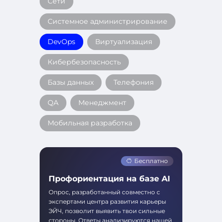
Сети
Системное администрирование
DevOps
Виртуализация
Кибербезопасность
Базы данных
Телефония
QA
Менеджмент
Мобильная разработка
Бесплатно
Профориентация на базе AI
Опрос, разработанный совместно с
экспертами центра развития карьеры
ЭЙЧ, позволит выявить твои сильные
стороны. Ответы анализируются нашей