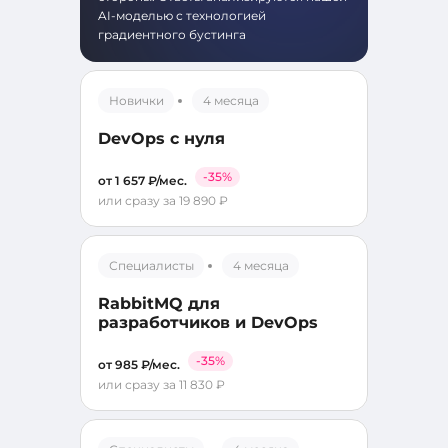
AI-моделью с технологией
градиентного бустинга
Новички
4 месяца
DevOps с нуля
-35%
от 1 657 ₽/мес.
или сразу за 19 890 ₽
Специалисты
4 месяца
RabbitMQ для
разработчиков и DevOps
-35%
от 985 ₽/мес.
или сразу за 11 830 ₽