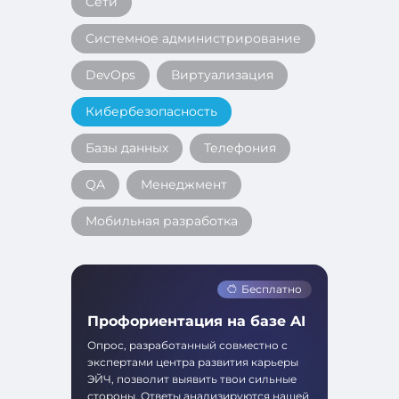
Сети
Системное администрирование
DevOps
Виртуализация
Кибербезопасность
Базы данных
Телефония
QA
Менеджмент
Мобильная разработка
Бесплатно
Профориентация на базе AI
Опрос, разработанный совместно с
экспертами центра развития карьеры
ЭЙЧ, позволит выявить твои сильные
стороны. Ответы анализируются нашей