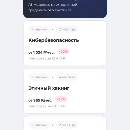
AI-моделью с технологией
градиентного бустинга
Новички
2 месяца
Кибербезопасность
-35%
от 1 034 ₽/мес.
или сразу за 12 410 ₽
Новички
4 месяца
Этичный хакинг
-35%
от 985 ₽/мес.
или сразу за 11 830 ₽
Новички
2 месяца