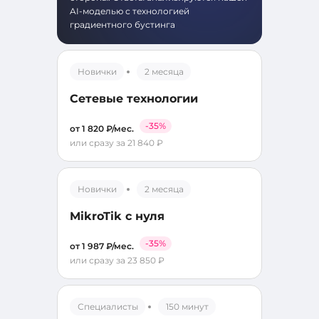
AI-моделью с технологией
градиентного бустинга
Новички
2 месяца
Сетевые технологии
-35%
от 1 820 ₽/мес.
или сразу за 21 840 ₽
Новички
2 месяца
MikroTik с нуля
-35%
от 1 987 ₽/мес.
или сразу за 23 850 ₽
Специалисты
150 минут