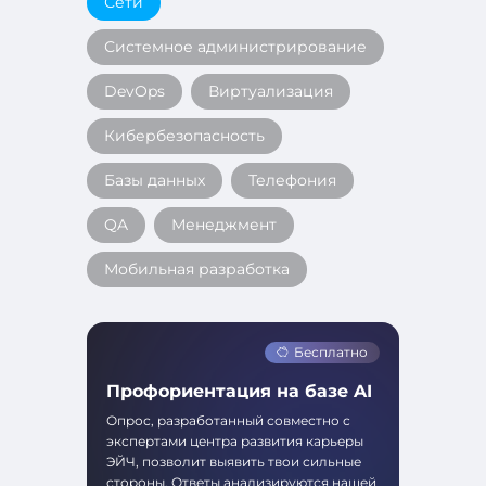
Сети
Системное администрирование
DevOps
Виртуализация
Кибербезопасность
Базы данных
Телефония
QA
Менеджмент
Мобильная разработка
Бесплатно
Профориентация на базе AI
Опрос, разработанный совместно с
экспертами центра развития карьеры
ЭЙЧ, позволит выявить твои сильные
стороны. Ответы анализируются нашей