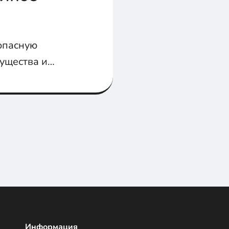
зопасную
мущества и
ны типичные
ть проблем при
Информация