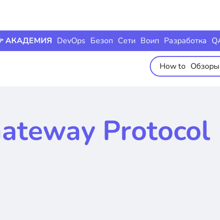
 АКАДЕМИЯ
DevOps
Безоп
Сети
Воип
Разработка
Q
How to
Обзоры
ateway Protocol