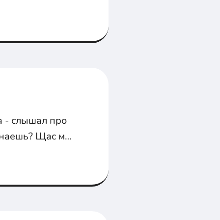
к одна из твоих
а - слышал про
 знаешь? Щас мы