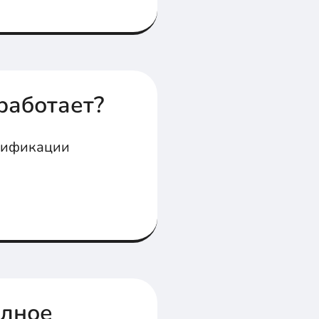
ание. В статье
 работает?
нтификации
олное