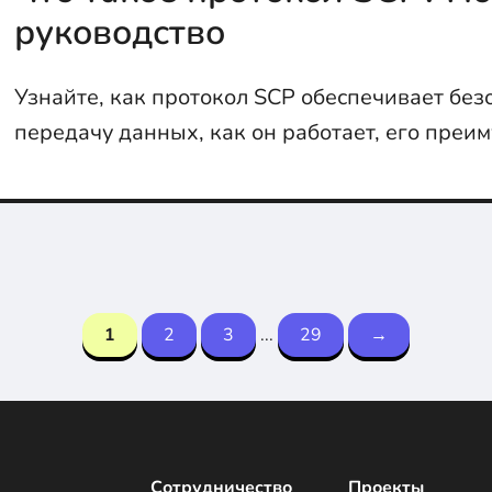
руководство
Узнайте, как протокол SCP обеспечивает бе
передачу данных, как он работает, его преи
возможные риски. В статье также рассмотре
ошибки и решения, которые помогут избежа
работе с SCP.
1
2
3
...
29
→
Сотрудничество
Проекты