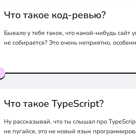
Что такое код-ревью?
Бывало у тебя такое, что какой-нибудь сайт у
не собирается? Это очень неприятно, особенн
этого вся работа просто встаёт. А это всё пото
делал код-ревью. Сейчас объясним что это та
я
Что такое TypeScript?
Ну рассказывай, что ты слышал про TypeScrip
не пугайся, это не новый язык программиров