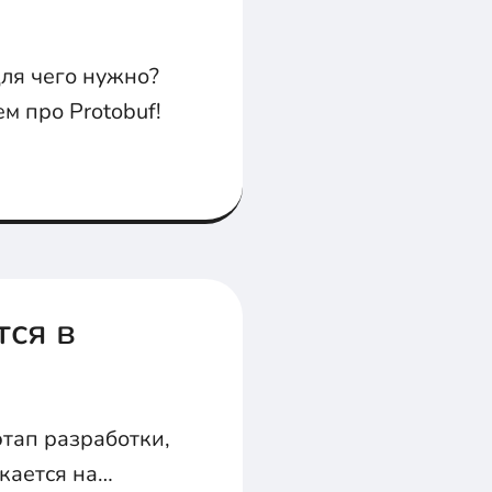
для чего нужно?
ем про Protobuf!
тся в
тап разработки,
кается на