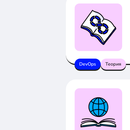
DevOps
Теория