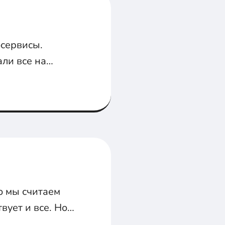
сервисы.
ли все на
онтейнерах. А
о мы считаем
вует и все. Но
е разберемся как