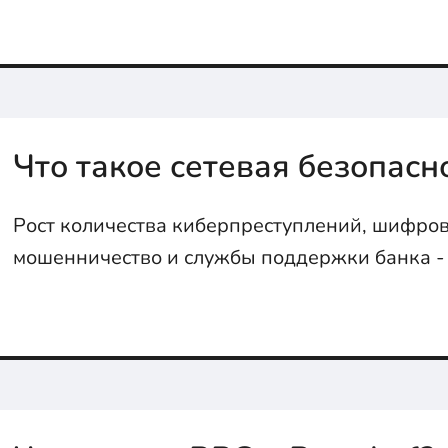
он работает с нуля!
Что такое сетевая безопасн
Рост количества киберпреступлений, шифро
мошенничество и службы поддержки банка - о
тебя защитит специалист по сетевой безопасн
расскажем чем они занимаются и что это тако