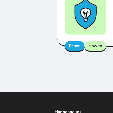
Безоп
How to
Направления