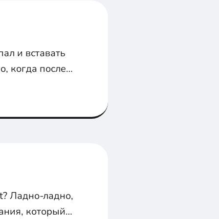
пал и вставать
о, когда после
му что кто-то не
кое.
t? Ладно-ладно,
ания, который