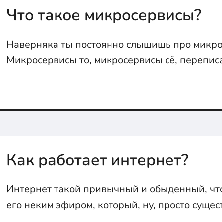
Что такое микросервисы?
Наверняка ты постоянно слышишь про микро
Микросервисы то, микросервисы сё, переписа
микросервисы, развернули микросервисы в к
че это вообще такое? Ща все объясним.
Как работает интернет?
Интернет такой привычный и обыденный, чт
его неким эфиром, который, ну, просто сущест
на самом деле, всё немного сложнее. В стать