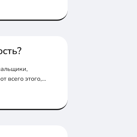
ость?
вальщики,
т всего этого,
ости. В статье
е.