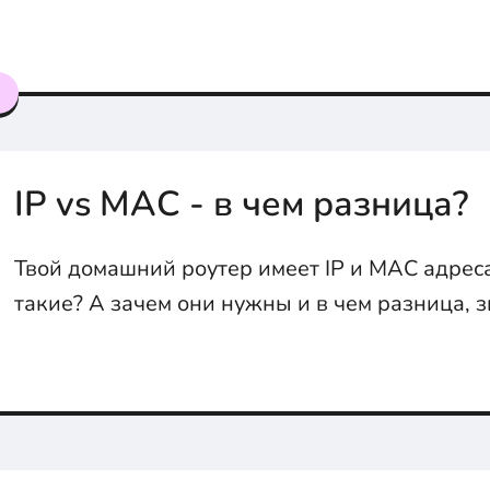
надо учить с нуля, а по сути, прокаченный, ка
рук, джаваскрипт.
я
IP vs MAC - в чем разница?
Твой домашний роутер имеет IP и MAC адрес
такие? А зачем они нужны и в чем разница,
с тобой во всём разберемся.