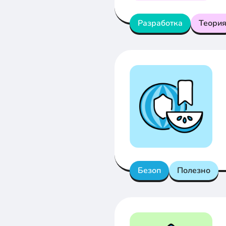
Разработка
Теори
Безоп
Полезно