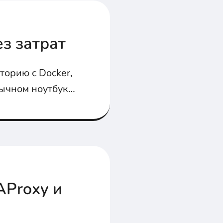
-
з затрат
торию с Docker,
обычном ноутбуке
AProxy и