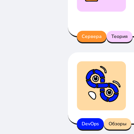
Сервера
Теория
DevOps
Обзоры