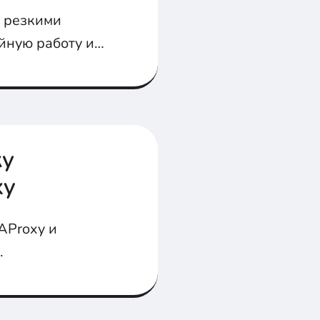
с резкими
йную работу и
Оптимизация,
управления
ку
xy
AProxy и
.