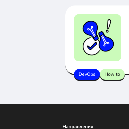
DevOps
How to
Направления