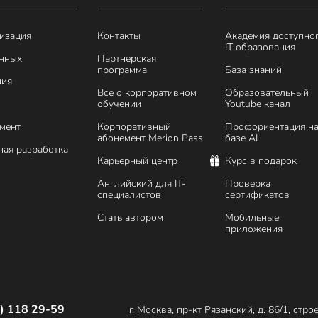
изация
Контакты
Академия доступно
IT образования
анных
Партнерская
программа
База знаний
ния
Все о корпоративном
Образовательный
обучении
Youtube канал
мент
Корпоративный
Профориентация н
абонемент Merion Pass
базе AI
ая разработка
Карьерный центр
Курс в подарок
Английский для IT-
Проверка
специалистов
сертификатов
Стать автором
Мобильные
приложения
) 118 29-59
г. Москва, пр-кт Рязанский, д. 86/1, стро