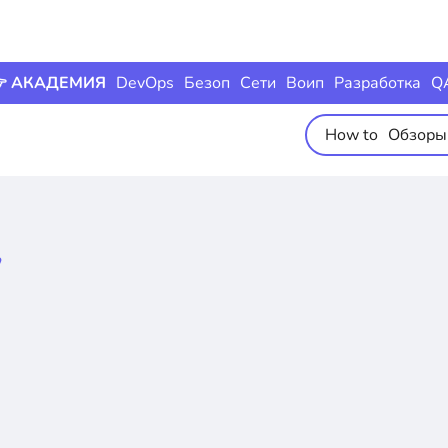
 АКАДЕМИЯ
DevOps
Безоп
Сети
Воип
Разработка
Q
How to
Обзоры
y