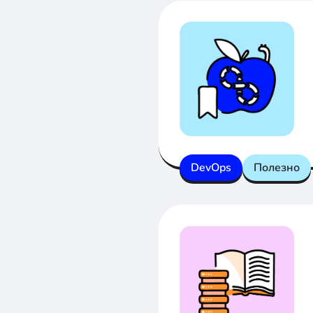
DevOps
Полезно