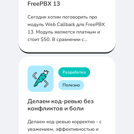
FreePBX 13
Сегодня хотим поговорить про
модуль Web Callback для FreePBX
13. Модуль является платным и
стоит $50. В сравнении с
популярными сервисами
обратного звонка, покупка модуля
окупается в среднем за полгода.
Интересно? Тогда читайте ниже:
Разработка
настройка и адаптация
Полезно
Делаем код-ревью без
конфликтов и боли
Делаем код-ревью корректно - с
уважением, эффективностью и