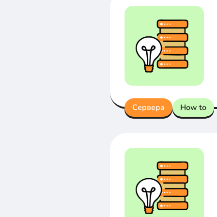
Сервера
How to