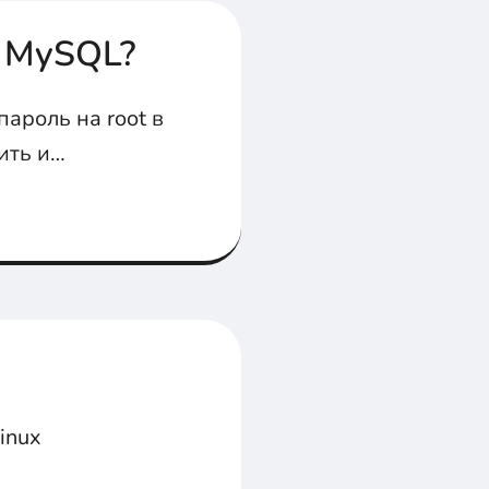
а MySQL?
пароль на root в
ить и
inux