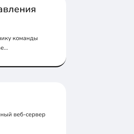
авления
чику команды
зе
рный веб-сервер