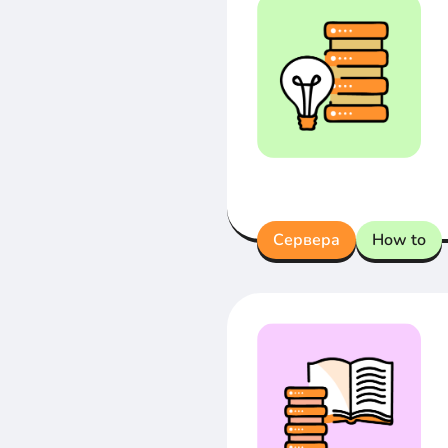
Сервера
How to