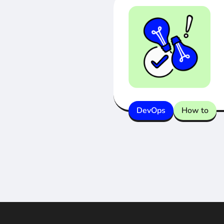
DevOps
How to