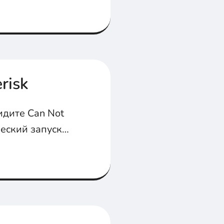
risk
идите Can Not
ческий запуск