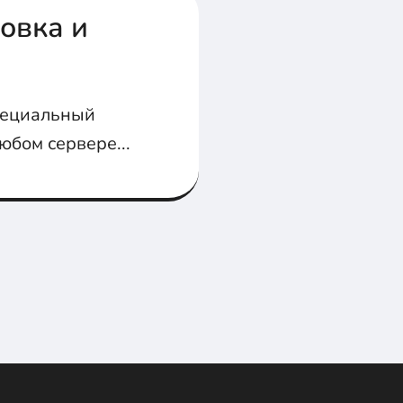
новка и
пециальный
юбом сервере...