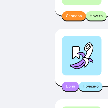
Сервера
How to
Воип
Полезно