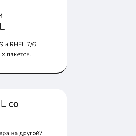
и
L
S и RHEL 7/6
ых пакетов
L со
ера на другой?