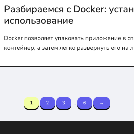
Разбираемся с Docker: уста
использование
Docker позволяет упаковать приложение в с
контейнер, а затем легко развернуть его на л
1
2
3
...
6
→