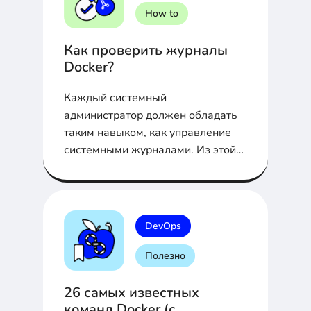
How to
Как проверить журналы
Docker?
Каждый системный
администратор должен обладать
таким навыком, как управление
системными журналами. Из этой
статьи вы узнаете команды и
флаги, которые можно с ними
использовать и сможете с
легкостью управлять журналами в
DevOps
Docker.
Полезно
26 самых известных
команд Docker (с