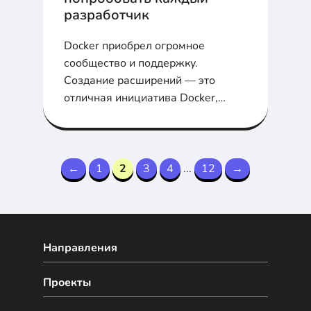
разработчик
Docker приобрел огромное
сообщество и поддержку.
Создание расширений — это
отличная инициатива Docker,
которая должна помочь
разработчикам оптимизировать
свою работу, связанную с
разработкой и развертыванием
←
1
2
3
4
...
12
→
программного обеспечения.
Направления
Проекты