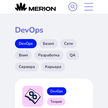
DevOps
DevOps
Безоп
Сети
Воип
Разработка
QA
Сервера
Карьера
DevOps
Теория