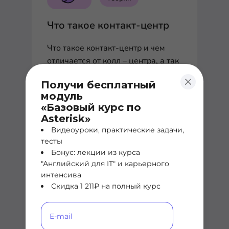
Что такое контакт-центр
Что такое контакт-центр и чем
отличается от колл – центра, а так
же причем здесь Гаус, Эрланги и
Получи бесплатный
нейронные сети
модуль
«Базовый курс по
Asterisk»
Видеоуроки, практические задачи,
тесты
Воип
Бонус: лекции из курса
"Английский для IT" и карьерного
Полезно
интенсива
Скидка 1 211₽ на полный курс
Thankuohoh | Как
взломают ваш Asterisk
Полностью разберем один из