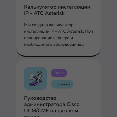
Калькулятор инсталляции
IP - АТС Asterisk
Мы создали калькулятор
инсталляции IP - АТС Asterisk. При
планировании сервера и
необходимого оборудования
заполните соответствующие поля
для расчета производительности,
шлюзов и плат
Воип
Полезно
Руководство
администратора Cisco
UCM/CME на русском
языке