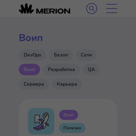
Воип
DevOps
Безоп
Сети
Воип
Разработка
QA
Сервера
Карьера
Воип
Полезно